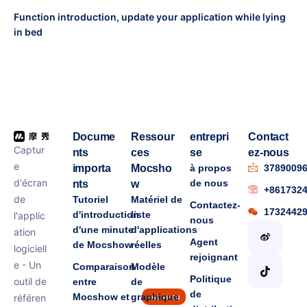
Function introduction, update your application while lying
in bed
Docume
Ressour
entrepri
Contact
Captur
nts
ces
se
ez-nous
e
importa
Mocsho
à propos
3789009
d'écran
de nous
nts
w
+861732
de
Tutoriel
Matériel de
Contactez-
1732442
d'introduction
liste
l'applic
nous
d'une minute
d'applications
ation
Agent
de Mocshow
réelles
logiciell
rejoignant
e - Un
Comparaison
Modèle
Politique
outil de
entre
de
de
Mocshow et
graphique
référen
nouveau