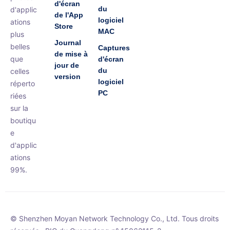
d'écran
du
d'applic
de l'App
logiciel
ations
Store
MAC
plus
Journal
belles
Captures
de mise à
que
d'écran
jour de
du
celles
version
logiciel
réperto
PC
riées
sur la
boutiqu
e
d'applic
ations
99%.
© Shenzhen Moyan Network Technology Co., Ltd. Tous droits