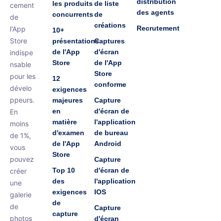
distribution
les produits
de liste
cement
des agents
concurrents
de
de
créations
Recrutement
l'App
10+
Store
présentations
Captures
de l'App
d'écran
indispe
Store
de l'App
nsable
Store
pour les
12
conforme
dévelo
exigences
ppeurs.
majeures
Capture
en
d'écran de
En
matière
l'application
moins
d'examen
de bureau
de 1%,
de l'App
Android
vous
Store
pouvez
Capture
Top 10
d'écran de
créer
des
l'application
une
exigences
IOS
galerie
de
de
Capture
capture
photos
d'écran