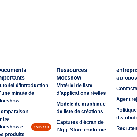
Documents
Ressources
entrepri
mportants
Mocshow
à propos
utoriel d'introduction
Matériel de liste
Contact
'une minute de
d'applications réelles
Agent re
Mocshow
Modèle de graphique
Politique
omparaison
de liste de créations
distribu
ntre
Captures d'écran de
ocshow et
nouveau
Recrute
l'App Store conforme
es produits