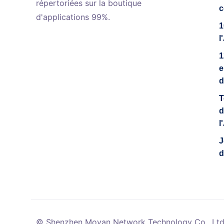
répertoriées sur la boutique
c
d'applications 99%.
1
l
1
e
d
T
d
l
J
d
© Shenzhen Moyan Network Technology Co., Ltd.