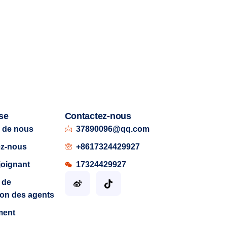
se
Contactez-nous
 de nous
37890096@qq.com
ez-nous
+8617324429927
joignant
17324429927
 de
tion des agents
ment