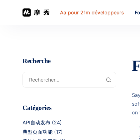
Aa pour 21m développeurs
Fo
F
Recherche
Say
sof
Catégories
on 
API自动发布
(24)
典型页面功能
(17)