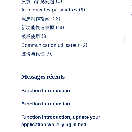
反馈与常见问题
(6)
Appliquer les paramètres
(8)
截屏制作指南
(23)
新功能快速掌握
(14)
模板使用
(9)
Communication utilisateur
(2)
邀请与代理
(9)
Messages récents
Function Introduction
Function Introduction
Function introduction, update your
application while lying in bed