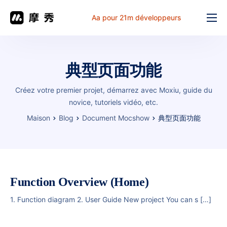
Aa pour 21m développeurs
Fonction
prix
典型页面功能
document
Créez votre premier projet, démarrez avec Moxiu, guide du
解决方案
novice, tutoriels vidéo, etc.
Maison
Blog
Document Mocshow
典型页面功能
Problème commun
Table de travail
Function Overview (Home)
1. Function diagram 2. User Guide New project You can s […]