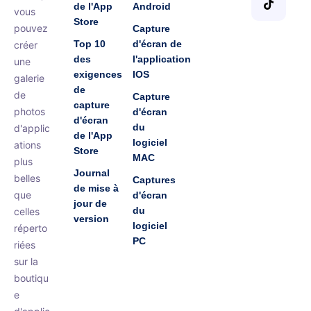
de l'App
Android
vous
Store
pouvez
Capture
Top 10
d'écran de
créer
des
l'application
une
exigences
IOS
galerie
de
de
Capture
capture
photos
d'écran
d'écran
du
d'applic
de l'App
logiciel
ations
Store
MAC
plus
Journal
belles
Captures
de mise à
que
d'écran
jour de
du
celles
version
logiciel
réperto
PC
riées
sur la
boutiqu
e