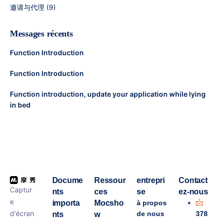
邀请与代理
(9)
Messages récents
Function Introduction
Function Introduction
Function introduction, update your application while lying
in bed
Docume
Ressour
entrepri
Contact
Captur
nts
ces
se
ez-nous
e
importa
Mocsho
à propos
d'écran
de nous
378
nts
w