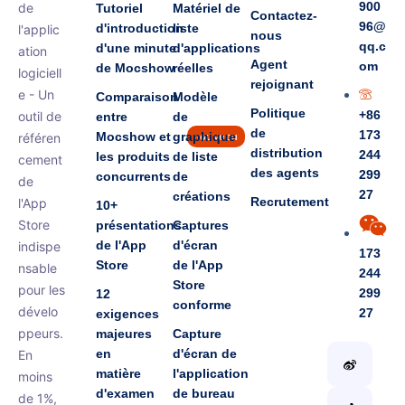
900
de
Tutoriel
Matériel de
Contactez-
96@
d'introduction
liste
l'applic
nous
qq.c
d'une minute
d'applications
ation
Agent
om
de Mocshow
réelles
logiciell
rejoignant
e - Un
Comparaison
Modèle
Politique
+86
outil de
entre
de
de
173
Mocshow et
graphique
référen
nouveau
distribution
244
les produits
de liste
cement
des agents
299
concurrents
de
de
27
créations
Recrutement
l'App
10+
Store
présentations
Captures
de l'App
d'écran
indispe
173
Store
de l'App
nsable
244
Store
pour les
299
12
conforme
dévelo
27
exigences
ppeurs.
majeures
Capture
en
d'écran de
En
matière
l'application
moins
d'examen
de bureau
de 1%,