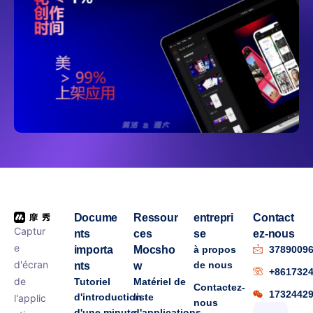
Docume
Ressour
entrepri
Contact
Captur
nts
ces
se
ez-nous
e
importa
Mocsho
à propos
3789009
d'écran
de nous
nts
w
+861732
de
Tutoriel
Matériel de
Contactez-
1732442
d'introduction
liste
l'applic
nous
d'une minute
d'applications