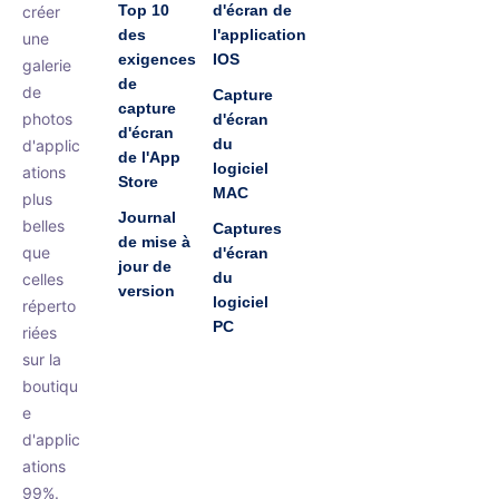
Top 10
d'écran de
créer
des
l'application
une
exigences
IOS
galerie
de
de
Capture
capture
photos
d'écran
d'écran
du
d'applic
de l'App
logiciel
ations
Store
MAC
plus
Journal
belles
Captures
de mise à
que
d'écran
jour de
du
celles
version
logiciel
réperto
PC
riées
sur la
boutiqu
e
d'applic
ations
99%.