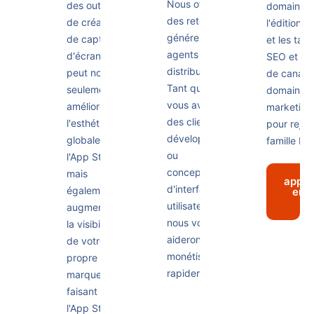
Nous offrons
des outils
domaine 
des retours
de création
l'édition 
généreux aux
de captures
et les tal
agents et aux
d'écran
SEO et ma
distributeurs.
peut non
de canal d
Tant que
seulement
domaine 
vous avez
améliorer
marketing
des clients
l'esthétique
pour rejoi
développeurs
globale de
famille Mo
ou
l'App Store,
concepteurs
mais
appre
d'interface
également
enc
pl
utilisateur,
augmenter
nous vous
la visibilité
aiderons à
de votre
monétiser
propre
rapidement.
marque,
faisant de
l'App Store