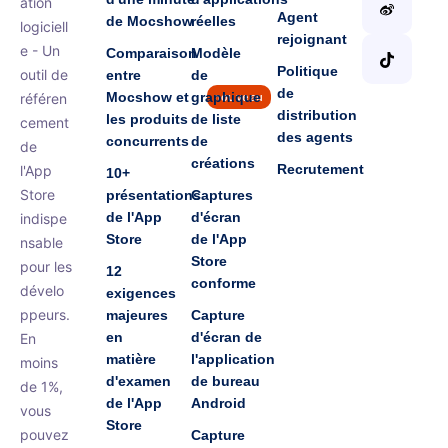
ation
Agent
de Mocshow
réelles
logiciell
rejoignant
e - Un
Comparaison
Modèle
Politique
outil de
entre
de
de
Mocshow et
graphique
référen
nouveau
distribution
les produits
de liste
cement
des agents
concurrents
de
de
créations
Recrutement
l'App
10+
Store
présentations
Captures
de l'App
d'écran
indispe
Store
de l'App
nsable
Store
pour les
12
conforme
dévelo
exigences
ppeurs.
majeures
Capture
en
d'écran de
En
matière
l'application
moins
d'examen
de bureau
de 1%,
de l'App
Android
vous
Store
pouvez
Capture