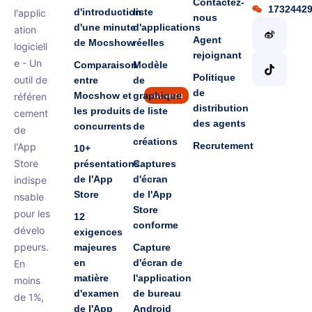
Contactez-
1732442
d'introduction
liste
l'applic
nous
d'une minute
d'applications
ation
Agent
de Mocshow
réelles
logiciell
rejoignant
e - Un
Comparaison
Modèle
Politique
outil de
entre
de
de
Mocshow et
graphique
référen
nouveau
distribution
les produits
de liste
cement
des agents
concurrents
de
de
créations
Recrutement
l'App
10+
Store
présentations
Captures
de l'App
d'écran
indispe
Store
de l'App
nsable
Store
pour les
12
conforme
dévelo
exigences
ppeurs.
majeures
Capture
en
d'écran de
En
matière
l'application
moins
d'examen
de bureau
de 1%,
de l'App
Android