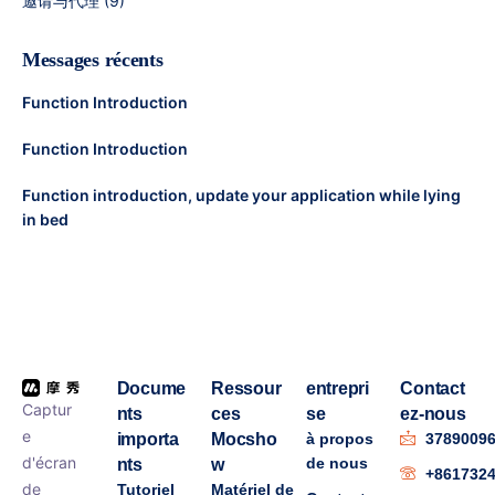
邀请与代理
(9)
Messages récents
Function Introduction
Function Introduction
Function introduction, update your application while lying
in bed
Docume
Ressour
entrepri
Contact
Captur
nts
ces
se
ez-nous
e
importa
Mocsho
à propos
3789009
d'écran
de nous
nts
w
+861732
de
Tutoriel
Matériel de