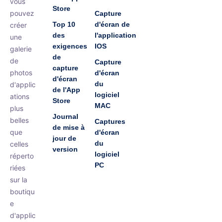
vous
Store
pouvez
Capture
Top 10
d'écran de
créer
des
l'application
une
exigences
IOS
galerie
de
de
Capture
capture
photos
d'écran
d'écran
du
d'applic
de l'App
logiciel
ations
Store
MAC
plus
Journal
belles
Captures
de mise à
que
d'écran
jour de
du
celles
version
logiciel
réperto
PC
riées
sur la
boutiqu
e
d'applic