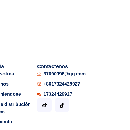
ía
Contáctenos
sotros
37890096@qq.com
enos
+8617324429927
uniéndose
17324429927
de distribución
es
miento