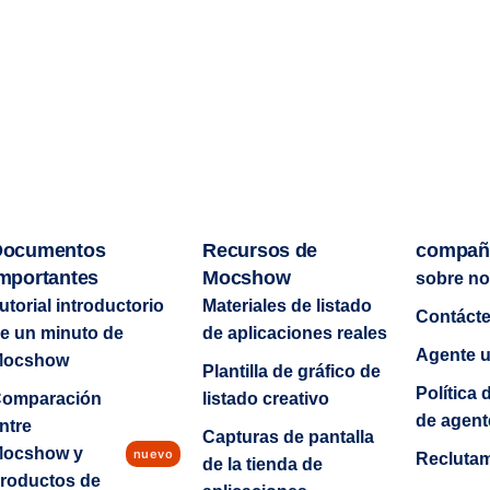
Documentos
Recursos de
compañ
mportantes
Mocshow
sobre no
utorial introductorio
Materiales de listado
Contáct
e un minuto de
de aplicaciones reales
Agente 
Mocshow
Plantilla de gráfico de
Política 
omparación
listado creativo
de agent
ntre
Capturas de pantalla
ocshow y
nuevo
Recluta
de la tienda de
roductos de