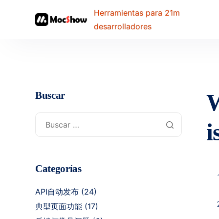
Herramientas para 21m
desarrolladores
W
Buscar
i
Categorías
API自动发布
(24)
典型页面功能
(17)