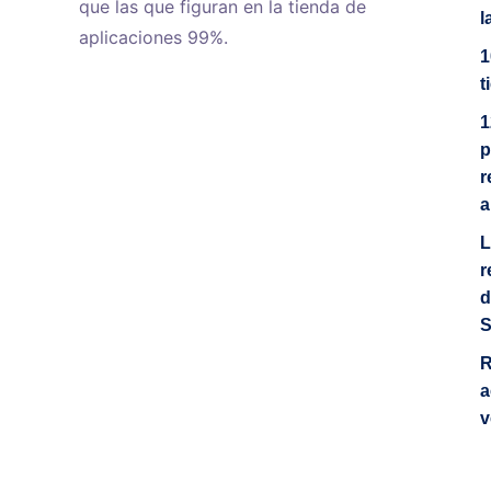
que las que figuran en la tienda de
l
aplicaciones 99%.
1
t
1
p
r
a
L
r
d
S
R
a
v