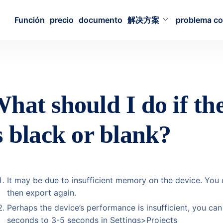
Función
precio
documento
解决方案
problema c
hat should I do if th
s black or blank?
It may be due to insufficient memory on the device. You c
then export again.
Perhaps the device’s performance is insufficient, you ca
seconds to 3-5 seconds in Settings>Projects