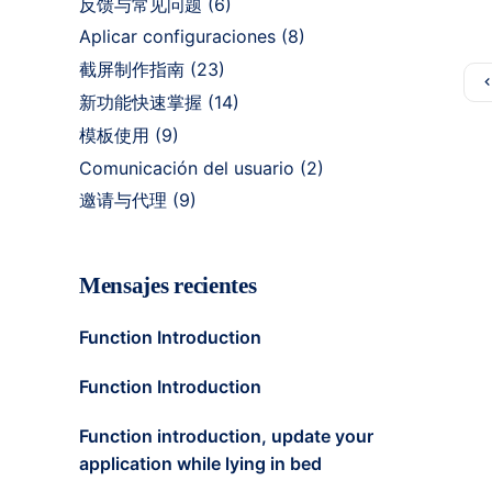
反馈与常见问题
(6)
Aplicar configuraciones
(8)
截屏制作指南
(23)
新功能快速掌握
(14)
模板使用
(9)
Comunicación del usuario
(2)
邀请与代理
(9)
Mensajes recientes
Function Introduction
Function Introduction
Function introduction, update your
application while lying in bed