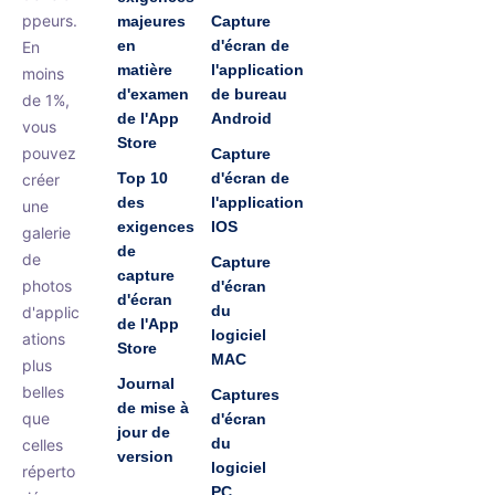
ppeurs.
majeures
Capture
en
d'écran de
En
matière
l'application
moins
d'examen
de bureau
de 1%,
de l'App
Android
vous
Store
pouvez
Capture
Top 10
d'écran de
créer
des
l'application
une
exigences
IOS
galerie
de
de
Capture
capture
photos
d'écran
d'écran
du
d'applic
de l'App
logiciel
ations
Store
MAC
plus
Journal
belles
Captures
de mise à
que
d'écran
jour de
du
celles
version
logiciel
réperto
PC