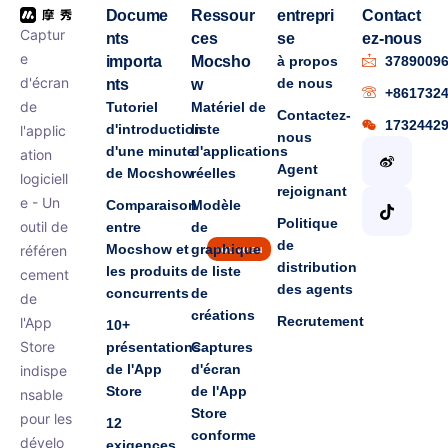
Docume
Ressour
entrepri
Contact
Captur
nts
ces
se
ez-nous
e
importa
Mocsho
à propos
3789009
d'écran
de nous
nts
w
+861732
de
Tutoriel
Matériel de
Contactez-
1732442
d'introduction
liste
l'applic
nous
d'une minute
d'applications
ation
Agent
de Mocshow
réelles
logiciell
rejoignant
e - Un
Comparaison
Modèle
Politique
outil de
entre
de
de
Mocshow et
graphique
référen
nouveau
distribution
les produits
de liste
cement
des agents
concurrents
de
de
créations
Recrutement
l'App
10+
Store
présentations
Captures
de l'App
d'écran
indispe
Store
de l'App
nsable
Store
pour les
12
conforme
dévelo
exigences