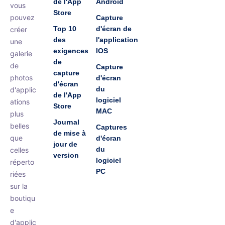
de l'App
Android
vous
Store
pouvez
Capture
Top 10
d'écran de
créer
des
l'application
une
exigences
IOS
galerie
de
de
Capture
capture
photos
d'écran
d'écran
du
d'applic
de l'App
logiciel
ations
Store
MAC
plus
Journal
belles
Captures
de mise à
que
d'écran
jour de
du
celles
version
logiciel
réperto
PC
riées
sur la
boutiqu
e
d'applic