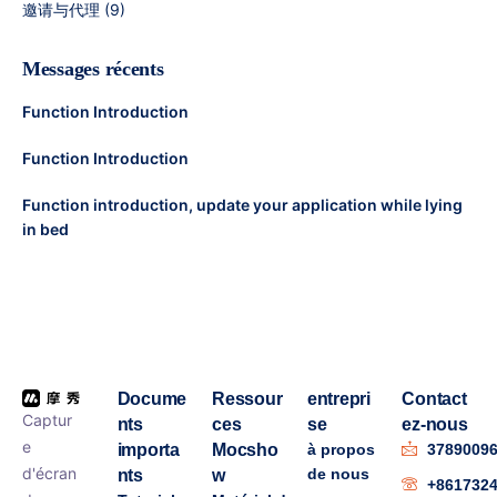
邀请与代理
(9)
Messages récents
Function Introduction
Function Introduction
Function introduction, update your application while lying
in bed
Docume
Ressour
entrepri
Contact
Captur
nts
ces
se
ez-nous
e
importa
Mocsho
à propos
3789009
d'écran
de nous
nts
w
+861732