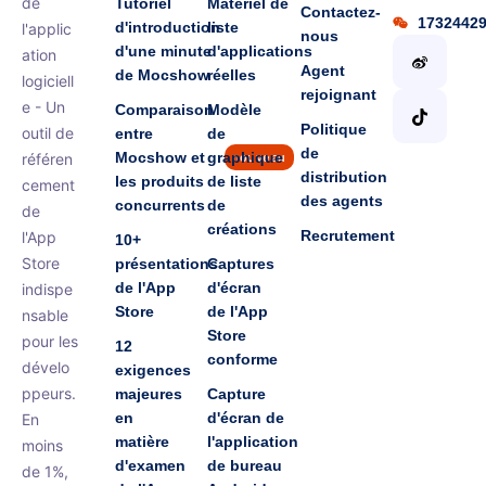
de
Tutoriel
Matériel de
Contactez-
1732442
d'introduction
liste
l'applic
nous
d'une minute
d'applications
ation
Agent
de Mocshow
réelles
logiciell
rejoignant
e - Un
Comparaison
Modèle
Politique
outil de
entre
de
de
Mocshow et
graphique
référen
nouveau
distribution
les produits
de liste
cement
des agents
concurrents
de
de
créations
Recrutement
l'App
10+
Store
présentations
Captures
de l'App
d'écran
indispe
Store
de l'App
nsable
Store
pour les
12
conforme
dévelo
exigences
ppeurs.
majeures
Capture
en
d'écran de
En
matière
l'application
moins
d'examen
de bureau
de 1%,