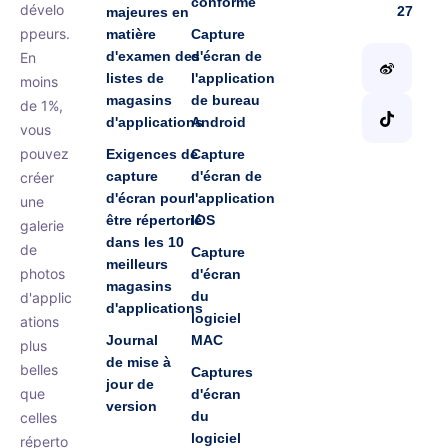
conforme
dévelo
27
majeures en
ppeurs.
matière
Capture
d'examen des
d'écran de
En
listes de
l'application
moins
magasins
de bureau
de 1%,
d'applications
Android
vous
pouvez
Exigences de
Capture
capture
d'écran de
créer
d'écran pour
l'application
une
être répertorié
IOS
galerie
dans les 10
de
Capture
meilleurs
photos
d'écran
magasins
du
d'applic
d'applications
logiciel
ations
Journal
MAC
plus
de mise à
belles
Captures
jour de
que
d'écran
version
du
celles
logiciel
réperto