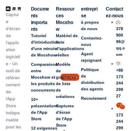
Docume
Ressour
entrepri
Contact
Captur
nts
ces
se
ez-nous
e
importa
Mocsho
à propos
d'écran
de nous
378
nts
w
900
de
Tutoriel
Matériel de
Contactez-
96@
d'introduction
liste
l'applic
nous
qq.c
d'une minute
d'applications
ation
Agent
om
de Mocshow
réelles
logiciell
rejoignant
e - Un
Comparaison
Modèle
Politique
+86
outil de
entre
de
de
173
Mocshow et
graphique
référen
nouveau
distribution
244
les produits
de liste
cement
des agents
299
concurrents
de
de
27
créations
Recrutement
l'App
10+
Store
présentations
Captures
de l'App
d'écran
indispe
173
Store
de l'App
nsable
244
Store
pour les
299
12 exigences