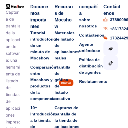
Docume
Recurso
compañí
Contáct
Captur
ntos
s de
a
enos
a de
importa
Mocsho
sobre
3789009
pantalla
nosotros
ntes
w
+861732
de la
Tutorial
Materiales
Contáctenos
1732442
introductorio
de listado
aplicaci
Agente
de un
de
ón de
uniéndose
minuto de
aplicaciones
softwar
Mocshow
reales
Política de
e: una
distribución
herrami
Comparación
Plantilla
de agentes
entre
de
enta de
Mocshow y
gráfico
listado
Reclutamiento
nuevo
productos
de
de
de la
listado
tiendas
competencia
creativo
de
10+
Capturas de
aplicaci
Introducción
pantalla de
ones
a la tienda
la tienda de
impresc
de
aplicaciones