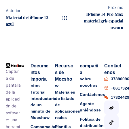
Próximo
Anterior
IPhone 14 Pro Max
Material del iPhone 13
material gris espacial
azul
oscuro
Docume
Recurso
compañí
Contáct
Captur
ntos
s de
a
enos
a de
importa
Mocsho
sobre
3789009
pantalla
nosotros
ntes
w
+861732
de la
Tutorial
Materiales
Contáctenos
1732442
introductorio
de listado
aplicaci
Agente
de un
de
ón de
uniéndose
minuto de
aplicaciones
softwar
Mocshow
reales
Política de
e: una
distribución
herrami
Comparación
Plantilla