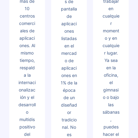
más de
trabajar
s de
10
en
pantalla
centros
cualquie
de
comerci
r
aplicaci
ales de
moment
ones
aplicaci
o y en
listadas
ones. Al
cualquie
en el
mismo
r lugar.
mercad
tiempo,
Ya sea
o de
respald
en la
aplicaci
a la
oficina,
ones en
internaci
el
1% de la
onalizac
gimnasi
época
ión y el
o o bajo
de un
desarroll
las
diseñad
o
sábanas
or
multidis
,
tradicio
positivo
puedes
nal. No
del
hacer el
es