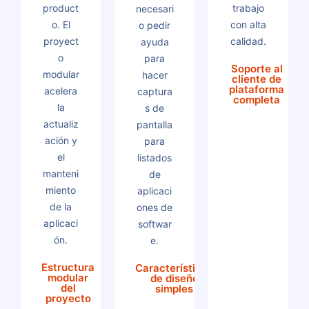
product
trabajo
necesari
o. El
con alta
o pedir
proyect
calidad.
ayuda
o
para
Soporte al
modular
hacer
cliente de
plataforma
acelera
captura
completa
la
s de
actualiz
pantalla
ación y
para
el
listados
manteni
de
miento
aplicaci
de la
ones de
aplicaci
softwar
ón.
e.
Estructura
Características
modular
de diseño
del
simples
proyecto