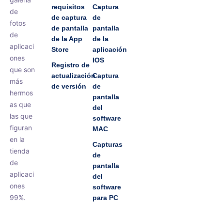
requisitos
Captura
de
de captura
de
fotos
de pantalla
pantalla
de
de la App
de la
aplicaci
Store
aplicación
ones
IOS
Registro de
que son
actualización
Captura
más
de versión
de
hermos
pantalla
as que
del
las que
software
figuran
MAC
en la
Capturas
tienda
de
de
pantalla
aplicaci
del
ones
software
99%.
para PC