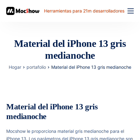
Herramientas para 21m desarrolladores
Función
precio
Material del iPhone 13 gris
documento
medianoche
解决方案
Hogar
portafolio
Material del iPhone 13 gris medianoche
problema comun
banco de trabajo
Material del iPhone 13 gris
medianoche
Mocshow le proporciona material gris medianoche para el
iPhone 13. Los parámetros del iPhone 13 gris medianoche son