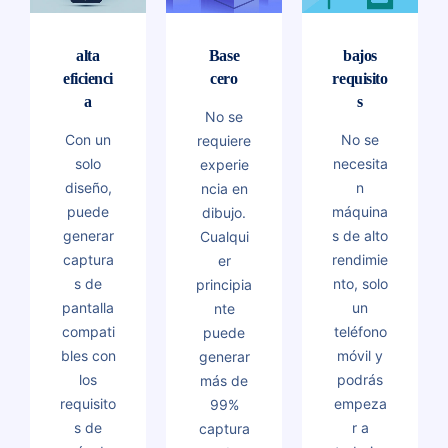
alta
Base
bajos
eficienci
cero
requisito
a
s
No se
Con un
No se
requiere
solo
necesita
experie
diseño,
n
ncia en
puede
máquina
dibujo.
generar
s de alto
Cualqui
captura
rendimie
er
s de
nto, solo
principia
pantalla
un
nte
compati
teléfono
puede
bles con
móvil y
generar
los
podrás
más de
requisito
empeza
99%
s de
r a
captura