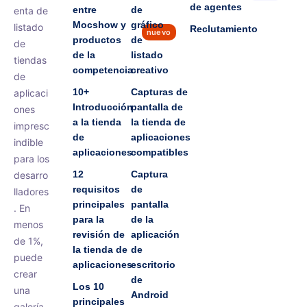
de agentes
entre
de
enta de
Mocshow y
gráfico
listado
Reclutamiento
nuevo
productos
de
de
de la
listado
tiendas
competencia
creativo
de
10+
Capturas de
aplicaci
Introducción
pantalla de
ones
a la tienda
la tienda de
impresc
de
aplicaciones
indible
aplicaciones
compatibles
para los
12
Captura
desarro
requisitos
de
lladores
principales
pantalla
. En
para la
de la
menos
revisión de
aplicación
de 1%,
la tienda de
de
puede
aplicaciones
escritorio
crear
de
Los 10
una
Android
principales
galería