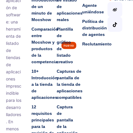
introductorio
de listado
aplicaci
Agente
de un
de
ón de
uniéndose
minuto de
aplicaciones
softwar
Mocshow
reales
Política de
e: una
distribución
herrami
Comparación
Plantilla
de agentes
entre
de
enta de
Mocshow y
gráfico
listado
Reclutamiento
nuevo
productos
de
de
de la
listado
tiendas
competencia
creativo
de
10+
Capturas de
aplicaci
Introducción
pantalla de
ones
a la tienda
la tienda de
impresc
de
aplicaciones
indible
aplicaciones
compatibles
para los
12
Captura
desarro
requisitos
de
lladores
principales
pantalla
. En
para la
de la
menos