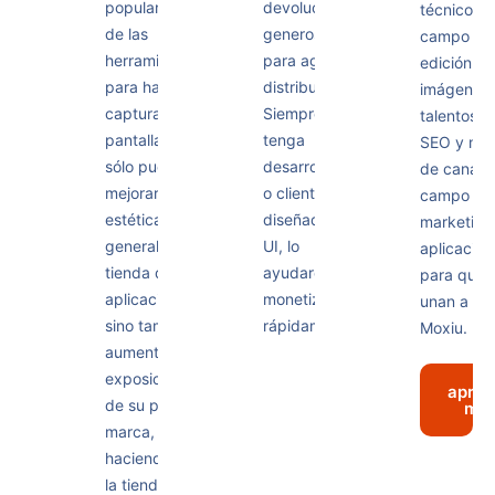
popularidad
devoluciones
técnicos e
de las
generosas
campo de 
herramientas
para agentes y
edición d
para hacer
distribuidores.
imágenes 
capturas de
Siempre que
talentos 
pantalla no
tenga
SEO y mar
sólo puede
desarrolladores
de canales
mejorar la
o clientes
campo de
estética
diseñadores de
marketing
general de la
UI, lo
aplicacion
tienda de
ayudaremos a
para que 
aplicaciones,
monetizar
unan a la 
sino también
rápidamente.
Moxiu.
aumentar la
exposición
apre
de su propia
má
marca,
haciendo de
la tienda de