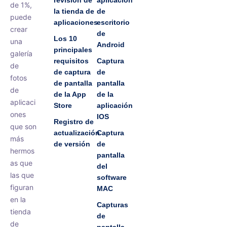
revisión de
aplicación
de 1%,
la tienda de
de
puede
aplicaciones
escritorio
crear
de
Los 10
una
Android
principales
galería
requisitos
Captura
de
de captura
de
fotos
de pantalla
pantalla
de
de la App
de la
aplicaci
Store
aplicación
ones
IOS
Registro de
que son
actualización
Captura
más
de versión
de
hermos
pantalla
as que
del
las que
software
figuran
MAC
en la
Capturas
tienda
de
de