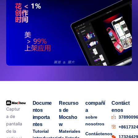
Docume
Recurso
compañí
Contáct
Captur
ntos
s de
a
enos
a de
importa
Mocsho
sobre
3789009
pantalla
nosotros
ntes
w
+861732
de la
Tutorial
Materiales
Contáctenos
1732442