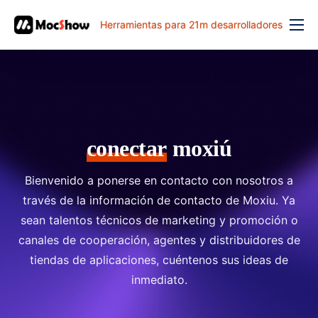
Herramientas para 21m desarrolladores
Función
precio
documento
解决方案
conectar
moxiú
problema comun
Bienvenido a ponerse en contacto con nosotros a
banco de trabajo
través de la información de contacto de Moxiu. Ya
sean talentos técnicos de marketing y promoción o
canales de cooperación, agentes y distribuidores de
tiendas de aplicaciones, cuéntenos sus ideas de
inmediato.