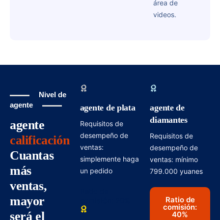
área de
videos.
Nivel de
agente
agente de plata
agente de
diamantes
agente
Requisitos de
desempeño de
Requisitos de
calificación
ventas:
desempeño de
Cuantas
simplemente haga
ventas: mínimo
más
un pedido
799.000 yuanes
ventas,
Ratio de
mayor
Ratio de
comisión: 20%
comisión:
será el
40%