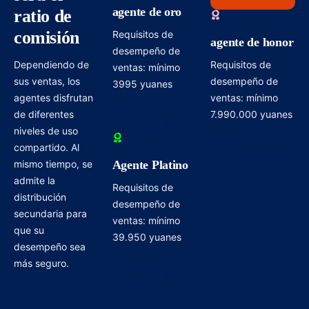
agente de oro
ratio de
comisión
Requisitos de
agente de honor
desempeño de
Dependiendo de
Requisitos de
ventas: mínimo
sus ventas, los
desempeño de
3995 yuanes
agentes disfrutan
ventas: mínimo
Ratio de
de diferentes
7.990.000 yuanes
comisión: 30%
niveles de uso
Ratio de
compartido. Al
comisión: 45%
mismo tiempo, se
Agente Platino
admite la
Requisitos de
distribución
desempeño de
secundaria para
ventas: mínimo
que su
39.950 yuanes
desempeño sea
más seguro.
Ratio de
comisión: 35%