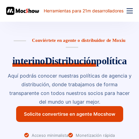
Herramientas para 21m desarrolladores
Función
precio
Conviértete en agente o distribuidor de Moxiu
documento
interino
Distribución
política
解决方案
problema comun
Aquí podrás conocer nuestras políticas de agencia y
distribución, donde trabajamos de forma
banco de trabajo
transparente con todos nuestros socios para hacer
del mundo un lugar mejor.
Solicite convertirse en agente Mocshow
Acceso minimalista
Monetización rápida