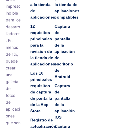
a la tienda
la tienda de
impresc
de
aplicaciones
indible
aplicaciones
compatibles
para los
12
Captura
desarro
requisitos
de
lladores
principales
pantalla
. En
para la
de la
menos
revisión de
aplicación
de 1%,
la tienda de
de
puede
aplicaciones
escritorio
crear
de
Los 10
una
Android
principales
galería
requisitos
Captura
de
de captura
de
fotos
de pantalla
pantalla
de
de la App
de la
aplicaci
Store
aplicación
ones
IOS
Registro de
que son
actualización
Captura