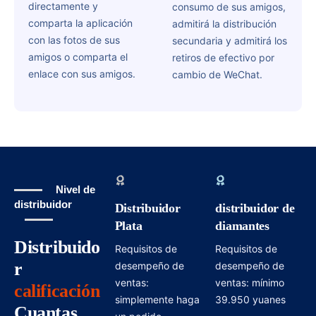
directamente y
consumo de sus amigos,
comparta la aplicación
admitirá la distribución
con las fotos de sus
secundaria y admitirá los
amigos o comparta el
retiros de efectivo por
enlace con sus amigos.
cambio de WeChat.
Nivel de
distribuidor
Distribuidor
distribuidor de
Plata
diamantes
Distribuido
Requisitos de
Requisitos de
r
desempeño de
desempeño de
ventas:
ventas: mínimo
calificación
simplemente haga
39.950 yuanes
Cuantas