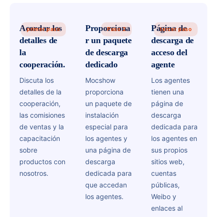
Acordar los
Proporciona
Página de
primer paso
Paso 2
tercer paso
detalles de
r un paquete
descarga de
la
de descarga
acceso del
cooperación.
dedicado
agente
Discuta los
Mocshow
Los agentes
detalles de la
proporciona
tienen una
cooperación,
un paquete de
página de
las comisiones
instalación
descarga
de ventas y la
especial para
dedicada para
capacitación
los agentes y
los agentes en
sobre
una página de
sus propios
productos con
descarga
sitios web,
nosotros.
dedicada para
cuentas
que accedan
públicas,
los agentes.
Weibo y
enlaces al