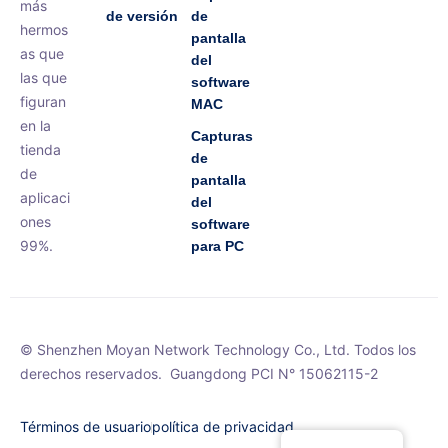
más
de versión
de
hermos
pantalla
as que
del
las que
software
figuran
MAC
en la
Capturas
tienda
de
de
pantalla
aplicaci
del
ones
software
99%.
para PC
© Shenzhen Moyan Network Technology Co., Ltd. Todos los
derechos reservados.
Guangdong PCI N° 15062115-2
Términos de usuario
política de privacidad