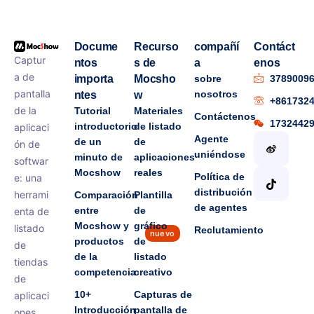
Docume
Recurso
compañí
Contáct
Captur
ntos
s de
a
enos
a de
importa
Mocsho
sobre
3789009
pantalla
nosotros
ntes
w
+861732
de la
Tutorial
Materiales
Contáctenos
1732442
introductorio
de listado
aplicaci
Agente
de un
de
ón de
uniéndose
minuto de
aplicaciones
softwar
Mocshow
reales
Política de
e: una
distribución
herrami
Comparación
Plantilla
de agentes
entre
de
enta de
Mocshow y
gráfico
listado
Reclutamiento
nuevo
productos
de
de
de la
listado
tiendas
competencia
creativo
de
10+
Capturas de
aplicaci
Introducción
pantalla de
ones