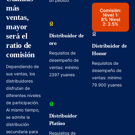
un pedido
más
Comisión:
Comisión: Nivel
Nivel 1:
ventas,
1: 5% Nivel 2: 2%
8% Nivel
2: 3.5%
mayor
será el
Distribuidor de
oro
ratio de
Distribuidor de
Requisitos de
Honor
comisión
desempeño de
Requisitos de
Dependiendo de
ventas: mínimo
desempeño de
sus ventas, los
2397 yuanes
ventas: mínimo
distribuidores
79.900 yuanes
Comisión: Nivel
disfrutan de
1: 6% Nivel 2:
diferentes niveles
Comisión: Nivel
2.5%
de participación.
1: 9% Nivel 2: 4%
Al mismo tiempo,
Distribuidor
se admite la
Platino
distribución
secundaria para
Requisitos de