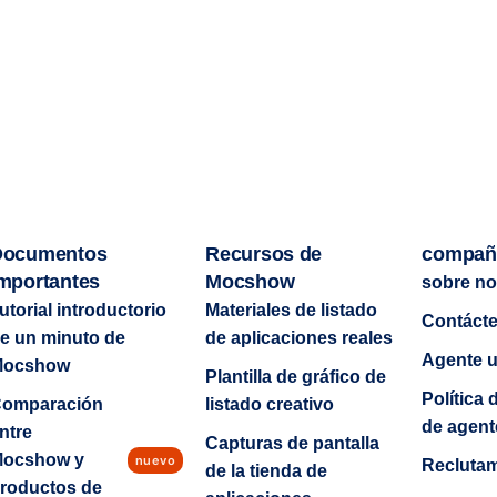
Documentos
Recursos de
compañ
mportantes
Mocshow
sobre no
utorial introductorio
Materiales de listado
Contáct
e un minuto de
de aplicaciones reales
Agente 
Mocshow
Plantilla de gráfico de
Política 
omparación
listado creativo
de agent
ntre
Capturas de pantalla
ocshow y
nuevo
Recluta
de la tienda de
roductos de