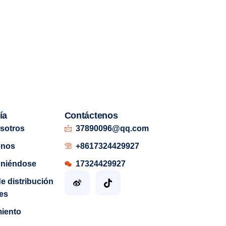
ía
Contáctenos
sotros
37890096@qq.com
enos
+8617324429927
uniéndose
17324429927
de distribución
es
miento