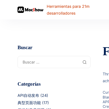
Herramientas para 21m
desarrolladores
F
Buscar
Thr
ach
Categorías
Cur
API自动发布
(24)
Bla
APP
典型页面功能
(17)
Cre