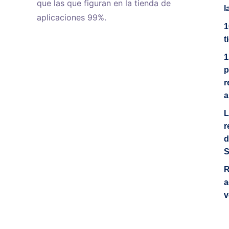
que las que figuran en la tienda de
l
aplicaciones 99%.
1
t
1
p
r
a
L
r
d
S
R
a
v