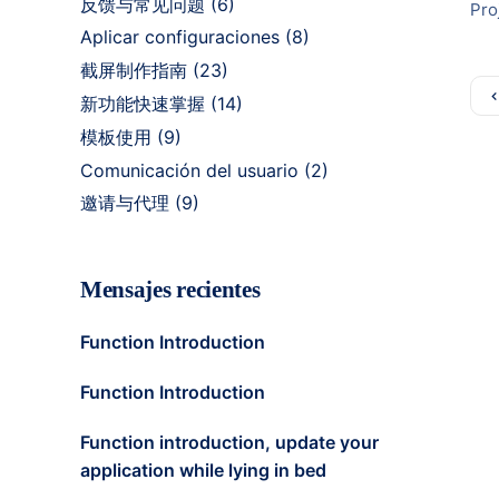
反馈与常见问题
(6)
Pro
Aplicar configuraciones
(8)
截屏制作指南
(23)
新功能快速掌握
(14)
模板使用
(9)
Comunicación del usuario
(2)
邀请与代理
(9)
Mensajes recientes
Function Introduction
Function Introduction
Function introduction, update your
application while lying in bed