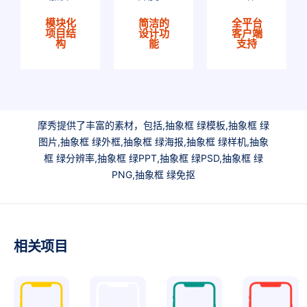
模块化
简洁的
全平台
项目结
设计功
客户端
构
能
支持
摩秀提供了丰富的素材，包括,抽象框 绿模板,抽象框 绿
图片,抽象框 绿外框,抽象框 绿海报,抽象框 绿样机,抽象
框 绿分辨率,抽象框 绿PPT,抽象框 绿PSD,抽象框 绿
PNG,抽象框 绿免抠
相关项目