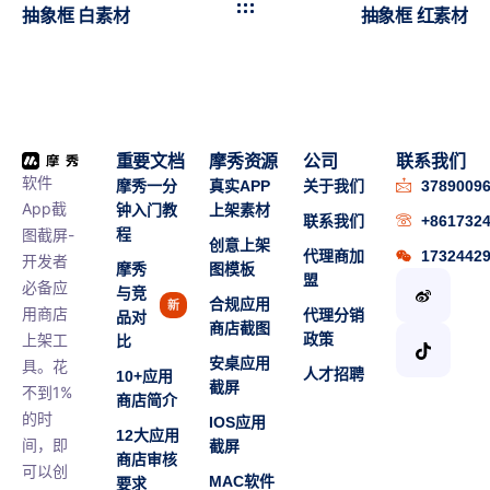
抽象框 白素材
抽象框 红素材
重要文档
摩秀资源
公司
联系我们
软件
摩秀一分
真实APP
关于我们
3789009
App截
钟入门教
上架素材
联系我们
+861732
图截屏-
程
创意上架
代理商加
1732442
开发者
摩秀
图模板
盟
必备应
与竞
合规应用
新
用商店
代理分销
品对
商店截图
上架工
政策
比
安桌应用
具。花
人才招聘
10+应用
截屏
不到1%
商店简介
的时
IOS应用
12大应用
间，即
截屏
商店审核
可以创
MAC软件
要求