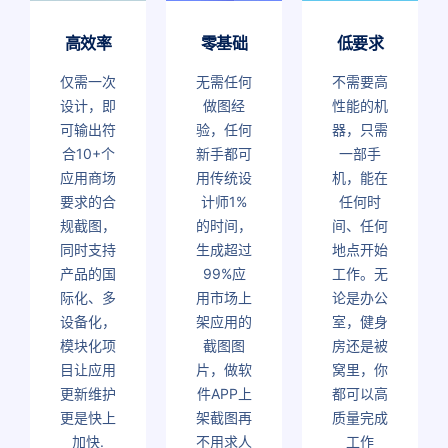
高效率
零基础
低要求
仅需一次
无需任何
不需要高
设计，即
做图经
性能的机
可输出符
验，任何
器，只需
合10+个
新手都可
一部手
应用商场
用传统设
机，能在
要求的合
计师1%
任何时
规截图，
的时间，
间、任何
同时支持
生成超过
地点开始
产品的国
99%应
工作。无
际化、多
用市场上
论是办公
设备化，
架应用的
室，健身
模块化项
截图图
房还是被
目让应用
片，做软
窝里，你
更新维护
件APP上
都可以高
更是快上
架截图再
质量完成
加快.
不用求人
工作