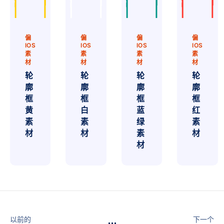
偏
偏
偏
偏
IOS
IOS
IOS
IOS
素
素
素
素
材
材
材
材
轮
轮
轮
轮
廓
廓
廓
廓
框
框
框
框
黄
白
蓝
红
素
素
绿
素
材
材
素
材
材
以前的
下一个