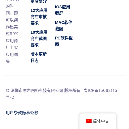
商店简介
的时
IOS应用
12大应用
间，即
截屏
商店审核
可以创
MAC软件
要求
作出美
截图
10大应用
过99%
PC软件截
商店截图
应用商
图
要求
店上架
应用图
版本更新
日志
集
© 深圳市摩岩网络科技有限公司 版权所有.
粤ICP备15062115
号-2
用户条款
隐私条款
简体中文