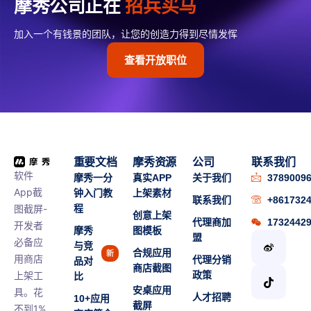
摩秀公司正在
招兵买马
加入一个有钱景的团队，让您的创造力得到尽情发恽
查看开放职位
重要文档
摩秀资源
公司
联系我们
软件
摩秀一分
真实APP
关于我们
3789009
App截
钟入门教
上架素材
联系我们
+861732
图截屏-
程
创意上架
代理商加
1732442
开发者
摩秀
图模板
盟
必备应
与竞
合规应用
新
用商店
代理分销
品对
商店截图
上架工
政策
比
安桌应用
具。花
人才招聘
10+应用
截屏
不到1%