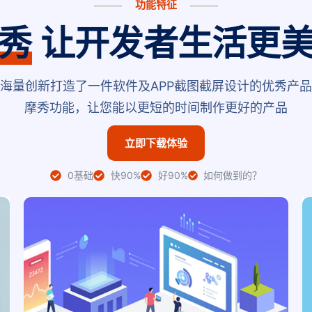
功能特征
秀
让开发者生活更
海量创新打造了一件软件及APP截图截屏设计的优秀产
摩秀功能，让您能以更短的时间制作更好的产品
立即下载体验
0基础
快90%
好90%
如何做到的？