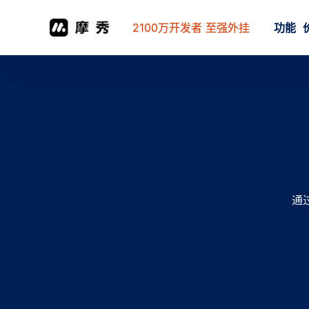
2100万开发者 至强外挂
功能
通