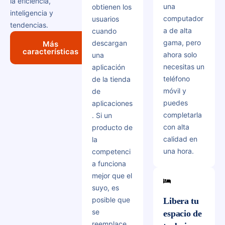
la eficiencia,
una
obtienen los
inteligencia y
computador
usuarios
tendencias.
a de alta
cuando
gama, pero
descargan
Más
características
ahora solo
una
necesitas un
aplicación
teléfono
de la tienda
móvil y
de
puedes
aplicaciones
completarla
. Si un
con alta
producto de
calidad en
la
una hora.
competenci
a funciona
mejor que el
suyo, es
posible que
Libera tu
se
espacio de
reemplace