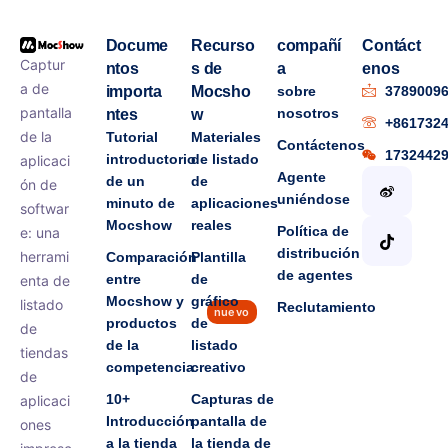
Docume
Recurso
compañí
Contáct
Captur
ntos
s de
a
enos
a de
importa
Mocsho
sobre
3789009
pantalla
nosotros
ntes
w
+861732
de la
Tutorial
Materiales
Contáctenos
1732442
introductorio
de listado
aplicaci
Agente
de un
de
ón de
uniéndose
minuto de
aplicaciones
softwar
Mocshow
reales
Política de
e: una
distribución
herrami
Comparación
Plantilla
de agentes
entre
de
enta de
Mocshow y
gráfico
listado
Reclutamiento
nuevo
productos
de
de
de la
listado
tiendas
competencia
creativo
de
10+
Capturas de
aplicaci
Introducción
pantalla de
ones
a la tienda
la tienda de