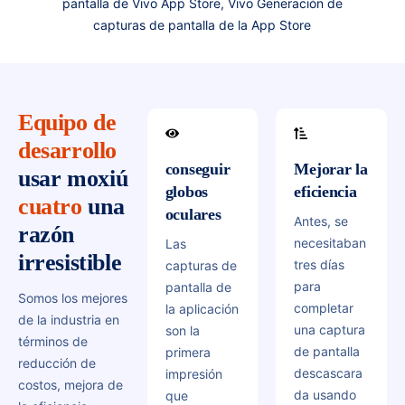
pantalla de Vivo App Store, Vivo Generación de
de fondo
pantalla de
aplicaciones
capturas de pantalla de la App Store
de moda
aplicaciones
y genere
en
de software
todos los
tiempo
que
mapas de
real para
enamorarán
listas de
que sus
a los
Equipo de
tiendas de
imágenes
usuarios a
aplicaciones
desarrollo
nunca
primera
compatibles
conseguir
Mejorar la
usar
moxiú
pasen de
vista.
al mismo
globos
eficiencia
moda.
cuatro
una
tiempo.
oculares
Antes, se
ir al banco 
razón
necesitaban
Las
irresistible
tres días
capturas de
para
pantalla de
Somos los mejores
completar
la aplicación
de la industria en
una captura
son la
términos de
de pantalla
primera
reducción de
descascara
impresión
costos, mejora de
da usando
que