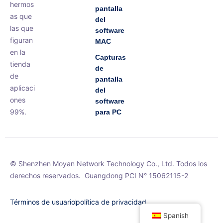
hermos
pantalla
as que
del
las que
software
figuran
MAC
en la
Capturas
tienda
de
de
pantalla
aplicaci
del
ones
software
99%.
para PC
© Shenzhen Moyan Network Technology Co., Ltd. Todos los
derechos reservados.
Guangdong PCI N° 15062115-2
Términos de usuario
política de privacidad
Spanish