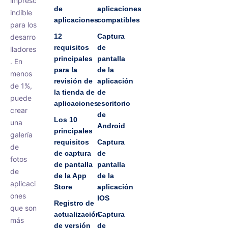
impresc
de
aplicaciones
indible
aplicaciones
compatibles
para los
12
Captura
desarro
requisitos
de
lladores
principales
pantalla
. En
para la
de la
menos
revisión de
aplicación
de 1%,
la tienda de
de
puede
aplicaciones
escritorio
crear
de
Los 10
una
Android
principales
galería
requisitos
Captura
de
de captura
de
fotos
de pantalla
pantalla
de
de la App
de la
aplicaci
Store
aplicación
ones
IOS
Registro de
que son
actualización
Captura
más
de versión
de