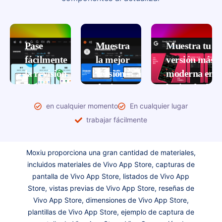
Pase
Muestra
Muestra tu
fácilmente
la mejor
versión más
la revisión
versión
moderna en
del backend
de ti en
la tienda de
de la tienda
la App
aplicaciones
en cualquier momento
En cualquier lugar
de
Store
Actualice
trabajar fácilmente
aplicaciones
la última
A través de
versión
materiales
Compare
Moxiu proporciona una gran cantidad de materiales,
de
masivos y
estrictamente
incluidos materiales de Vivo App Store, capturas de
marcos
tecnología
los
pantalla de Vivo App Store, listados de Vivo App
de
flexible,
estándares
Store, vistas previas de Vivo App Store, reseñas de
teléfonos
podemos
de revisión
Vivo App Store, dimensiones de Vivo App Store,
móviles e
generar
de cada
plantillas de Vivo App Store, ejemplo de captura de
imágenes
capturas de
mercado de