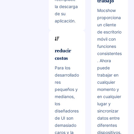
trabajo
la descarga
Mocshow
de su
proporciona
aplicación.
un cliente
de escritorio
móvil con
funciones
reducir
consistentes
costos
. Ahora
Para los
puede
desarrollado
trabajar en
res
cualquier
pequeños y
momento y
medianos,
en cualquier
los
lugar y
diseñadores
sincronizar
de UI son
datos entre
demasiado
diferentes
caros y la
dispositivos.