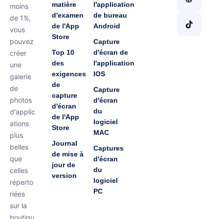
matière
l'application
moins
d'examen
de bureau
de 1%,
de l'App
Android
vous
Store
pouvez
Capture
Top 10
d'écran de
créer
des
l'application
une
exigences
IOS
galerie
de
de
Capture
capture
photos
d'écran
d'écran
du
d'applic
de l'App
logiciel
ations
Store
MAC
plus
Journal
belles
Captures
de mise à
que
d'écran
jour de
du
celles
version
logiciel
réperto
PC
riées
sur la
boutiqu