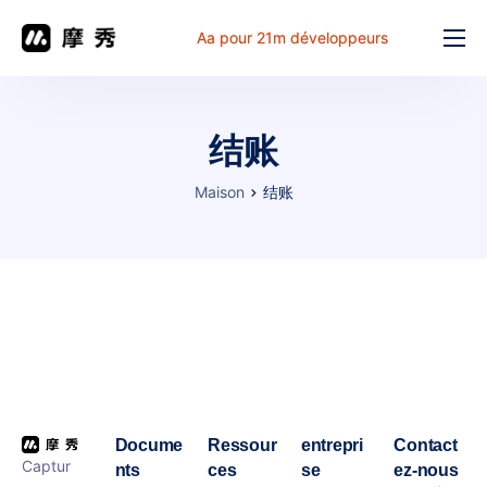
Aa pour 21m développeurs
Fonction
prix
结账
document
Maison
结账
解决方案
Problème commun
Table de travail
Docume
Ressour
entrepri
Contact
Captur
nts
ces
se
ez-nous