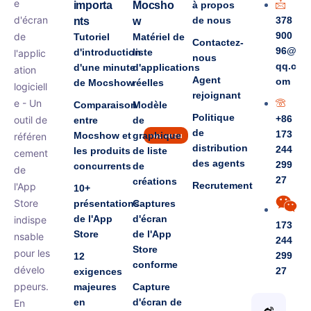
e
importa
Mocsho
à propos
d'écran
de nous
378
nts
w
900
de
Tutoriel
Matériel de
Contactez-
96@
d'introduction
liste
l'applic
nous
qq.c
d'une minute
d'applications
ation
Agent
om
de Mocshow
réelles
logiciell
rejoignant
e - Un
Comparaison
Modèle
Politique
+86
outil de
entre
de
de
173
Mocshow et
graphique
référen
nouveau
distribution
244
les produits
de liste
cement
des agents
299
concurrents
de
de
27
créations
Recrutement
l'App
10+
Store
présentations
Captures
de l'App
d'écran
indispe
173
Store
de l'App
nsable
244
Store
pour les
299
12
conforme
dévelo
27
exigences
ppeurs.
majeures
Capture
en
d'écran de
En