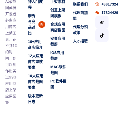
App截
钟入门教
上架素材
联系我们
+861732
图截屏-
程
创意上架
代理商加
1732442
开发者
摩秀
图模板
盟
必备应
与竞
合规应用
新
用商店
代理分销
品对
商店截图
上架工
政策
比
安桌应用
具。花
人才招聘
10+应用
截屏
不到1%
商店简介
的时
IOS应用
12大应用
间，即
截屏
商店审核
可以创
MAC软件
要求
作出美
截图
10大应用
过99%
PC软件截
商店截图
应用商
图
要求
店上架
应用图
版本更新
日志
集