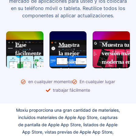
mercado de aplicaciones para usted y los colocará
en su teléfono móvil o tableta. Reutilice todos los
componentes al aplicar actualizaciones.
Pase
Muestra
Muestra tu
fácilmente
la mejor
versión más
la revisión
versión
moderna en
del backend
de ti en
la tienda de
de la tienda
la App
aplicaciones
en cualquier momento
En cualquier lugar
de
Store
Actualice
trabajar fácilmente
aplicaciones
la última
A través de
versión
materiales
Compare
Moxiu proporciona una gran cantidad de materiales,
de
masivos y
estrictamente
incluidos materiales de Apple App Store, capturas
marcos
tecnología
los
de pantalla de Apple App Store, listados de Apple
de
flexible,
estándares
App Store, vistas previas de Apple App Store,
teléfonos
podemos
de revisión