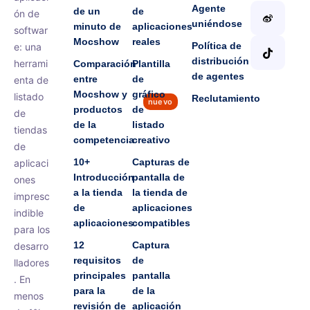
Agente
de un
de
ón de
uniéndose
minuto de
aplicaciones
softwar
Mocshow
reales
Política de
e: una
distribución
herrami
Comparación
Plantilla
de agentes
entre
de
enta de
Mocshow y
gráfico
listado
Reclutamiento
nuevo
productos
de
de
de la
listado
tiendas
competencia
creativo
de
10+
Capturas de
aplicaci
Introducción
pantalla de
ones
a la tienda
la tienda de
impresc
de
aplicaciones
indible
aplicaciones
compatibles
para los
12
Captura
desarro
requisitos
de
lladores
principales
pantalla
. En
para la
de la
menos
revisión de
aplicación