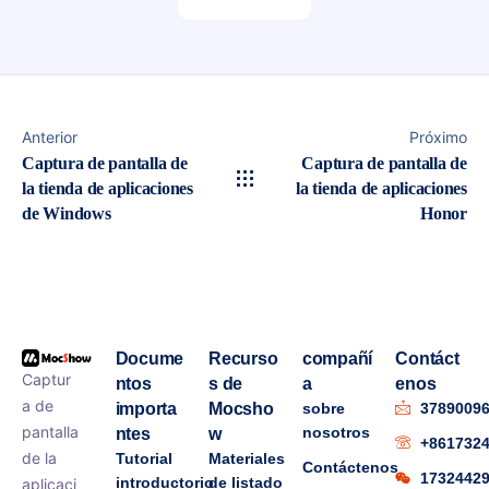
Anterior
Próximo
Captura de pantalla de
Captura de pantalla de
la tienda de aplicaciones
la tienda de aplicaciones
de Windows
Honor
Docume
Recurso
compañí
Contáct
Captur
ntos
s de
a
enos
a de
importa
Mocsho
sobre
3789009
pantalla
nosotros
ntes
w
+861732
de la
Tutorial
Materiales
Contáctenos
1732442
introductorio
de listado
aplicaci