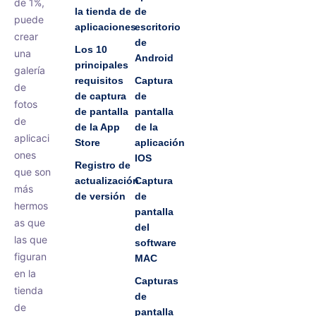
de 1%,
la tienda de
de
puede
aplicaciones
escritorio
crear
de
Los 10
una
Android
principales
galería
requisitos
Captura
de
de captura
de
fotos
de pantalla
pantalla
de
de la App
de la
aplicaci
Store
aplicación
ones
IOS
Registro de
que son
actualización
Captura
más
de versión
de
hermos
pantalla
as que
del
las que
software
figuran
MAC
en la
Capturas
tienda
de
de
pantalla