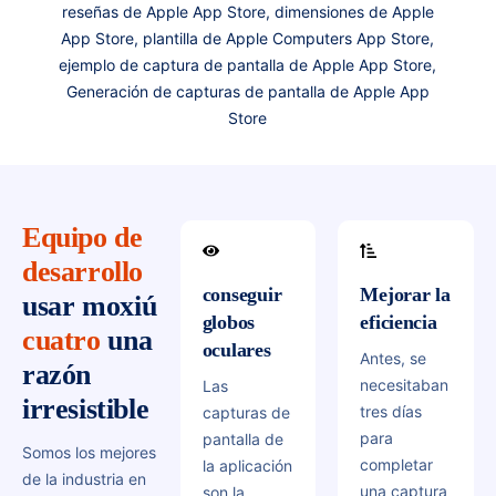
reseñas de Apple App Store, dimensiones de Apple
móviles e
generar
de cada
App Store, plantilla de Apple Computers App Store,
imágenes
capturas de
mercado de
ejemplo de captura de pantalla de Apple App Store,
de fondo
pantalla de
aplicaciones
Generación de capturas de pantalla de Apple App
de moda
aplicaciones
y genere
Store
en
de software
todos los
tiempo
que
mapas de
real para
enamorarán
listas de
que sus
a los
tiendas de
imágenes
usuarios a
Equipo de
aplicaciones
nunca
primera
compatibles
desarrollo
pasen de
vista.
al mismo
conseguir
Mejorar la
usar
moxiú
moda.
tiempo.
globos
eficiencia
cuatro
una
ir al banco 
oculares
Antes, se
razón
necesitaban
Las
irresistible
tres días
capturas de
para
pantalla de
Somos los mejores
completar
la aplicación
de la industria en
una captura
son la