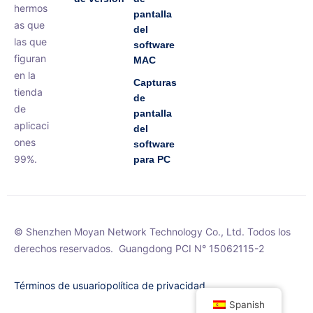
hermos
pantalla
as que
del
las que
software
figuran
MAC
en la
Capturas
tienda
de
de
pantalla
aplicaci
del
ones
software
99%.
para PC
© Shenzhen Moyan Network Technology Co., Ltd. Todos los
derechos reservados.
Guangdong PCI N° 15062115-2
Términos de usuario
política de privacidad
Spanish