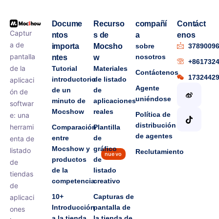
Docume
Recurso
compañí
Contáct
Captur
ntos
s de
a
enos
a de
importa
Mocsho
sobre
3789009
pantalla
nosotros
ntes
w
+861732
de la
Tutorial
Materiales
Contáctenos
1732442
introductorio
de listado
aplicaci
Agente
de un
de
ón de
uniéndose
minuto de
aplicaciones
softwar
Mocshow
reales
Política de
e: una
distribución
herrami
Comparación
Plantilla
de agentes
entre
de
enta de
Mocshow y
gráfico
listado
Reclutamiento
nuevo
productos
de
de
de la
listado
tiendas
competencia
creativo
de
10+
Capturas de
aplicaci
Introducción
pantalla de
ones
a la tienda
la tienda de