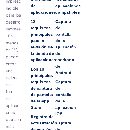
impresc
de
aplicaciones
indible
aplicaciones
compatibles
para los
12
Captura
desarro
requisitos
de
lladores
principales
pantalla
. En
para la
de la
menos
revisión de
aplicación
de 1%,
la tienda de
de
puede
aplicaciones
escritorio
crear
de
Los 10
una
Android
principales
galería
requisitos
Captura
de
de captura
de
fotos
de pantalla
pantalla
de
de la App
de la
aplicaci
Store
aplicación
ones
IOS
Registro de
que son
actualización
Captura
más
de versión
de