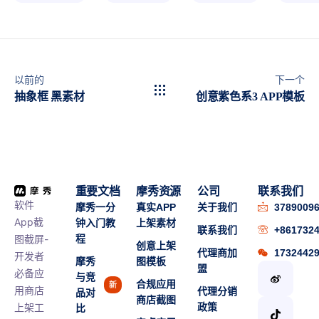
以前的
下一个
抽象框 黑素材
创意紫色系3 APP模板
重要文档
摩秀资源
公司
联系我们
软件
摩秀一分
真实APP
关于我们
3789009
App截
钟入门教
上架素材
联系我们
+861732
图截屏-
程
创意上架
代理商加
1732442
开发者
摩秀
图模板
盟
必备应
与竞
合规应用
新
用商店
代理分销
品对
商店截图
上架工
政策
比