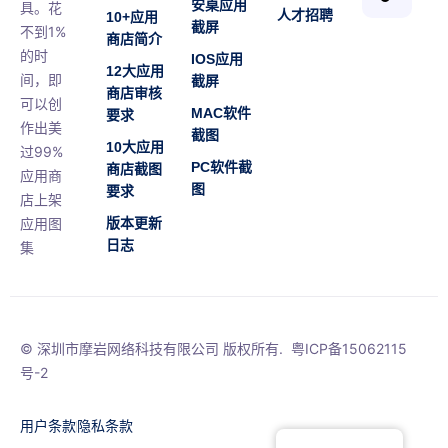
安桌应用
具。花
人才招聘
10+应用
截屏
不到1%
商店简介
的时
IOS应用
12大应用
间，即
截屏
商店审核
可以创
MAC软件
要求
作出美
截图
10大应用
过99%
PC软件截
商店截图
应用商
图
要求
店上架
应用图
版本更新
日志
集
© 深圳市摩岩网络科技有限公司 版权所有.
粤ICP备15062115
号-2
用户条款
隐私条款