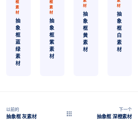
素
素
框
框
材
材
素
素
材
材
抽
抽
抽
抽
象
象
象
象
框
框
框
框
黄
白
蓝
紫
素
素
绿
素
材
材
素
材
材
以前的
下一个
抽象框 灰素材
抽象框 深橙素材