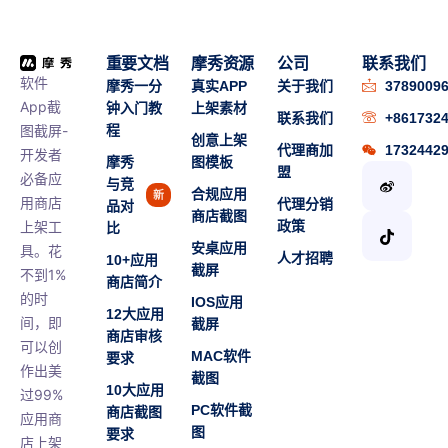
重要文档
摩秀资源
公司
联系我们
软件
摩秀一分
真实APP
关于我们
3789009
App截
钟入门教
上架素材
联系我们
+861732
图截屏-
程
创意上架
代理商加
1732442
开发者
摩秀
图模板
盟
必备应
与竞
合规应用
新
用商店
代理分销
品对
商店截图
上架工
政策
比
安桌应用
具。花
人才招聘
10+应用
截屏
不到1%
商店简介
的时
IOS应用
12大应用
间，即
截屏
商店审核
可以创
MAC软件
要求
作出美
截图
10大应用
过99%
PC软件截
商店截图
应用商
图
要求
店上架