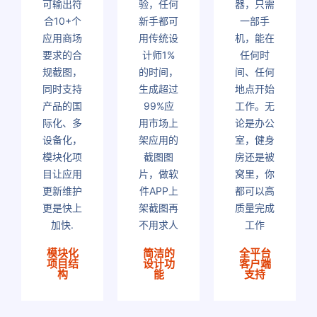
可输出符
验，任何
器，只需
合10+个
新手都可
一部手
应用商场
用传统设
机，能在
要求的合
计师1%
任何时
规截图，
的时间，
间、任何
同时支持
生成超过
地点开始
产品的国
99%应
工作。无
际化、多
用市场上
论是办公
设备化，
架应用的
室，健身
模块化项
截图图
房还是被
目让应用
片，做软
窝里，你
更新维护
件APP上
都可以高
更是快上
架截图再
质量完成
加快.
不用求人
工作
模块化
简洁的
全平台
项目结
设计功
客户端
构
能
支持