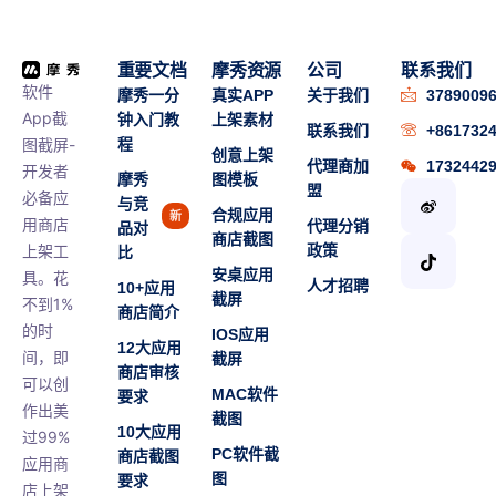
重要文档
摩秀资源
公司
联系我们
软件
摩秀一分
真实APP
关于我们
3789009
App截
钟入门教
上架素材
联系我们
+861732
图截屏-
程
创意上架
代理商加
1732442
开发者
摩秀
图模板
盟
必备应
与竞
合规应用
新
用商店
代理分销
品对
商店截图
上架工
政策
比
安桌应用
具。花
人才招聘
10+应用
截屏
不到1%
商店简介
的时
IOS应用
12大应用
间，即
截屏
商店审核
可以创
MAC软件
要求
作出美
截图
10大应用
过99%
PC软件截
商店截图
应用商
图
要求
店上架