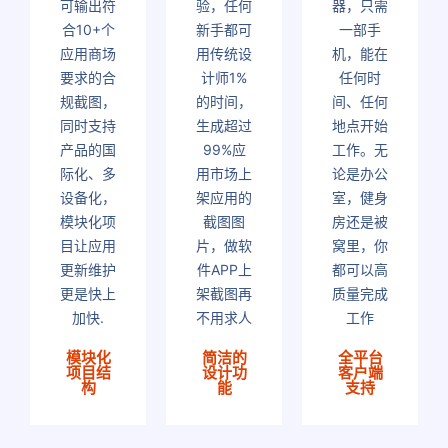
可输出符
验，任何
器，只需
合10+个
新手都可
一部手
应用商场
用传统设
机，能在
要求的合
计师1%
任何时
规截图，
的时间，
间、任何
同时支持
生成超过
地点开始
产品的国
99%应
工作。无
际化、多
用市场上
论是办公
设备化，
架应用的
室，健身
模块化项
截图图
房还是被
目让应用
片，做软
窝里，你
更新维护
件APP上
都可以高
更是快上
架截图再
质量完成
加快.
不用求人
工作
模块化
简洁的
全平台
项目结
设计功
客户端
构
能
支持