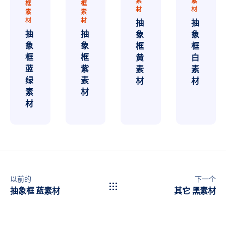
素
素
框
框
材
材
素
素
材
材
抽
抽
抽
抽
象
象
象
象
框
框
框
框
黄
白
蓝
紫
素
素
绿
素
材
材
素
材
材
以前的
下一个
抽象框 蓝素材
其它 黑素材