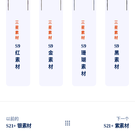
三
三
三
三
星
星
星
星
素
素
素
素
材
材
材
材
S9
S9
S9
S9
红
金
珊
黑
素
素
瑚
素
材
材
素
材
材
以前的
下一个
S21+ 银素材
S21+ 紫素材