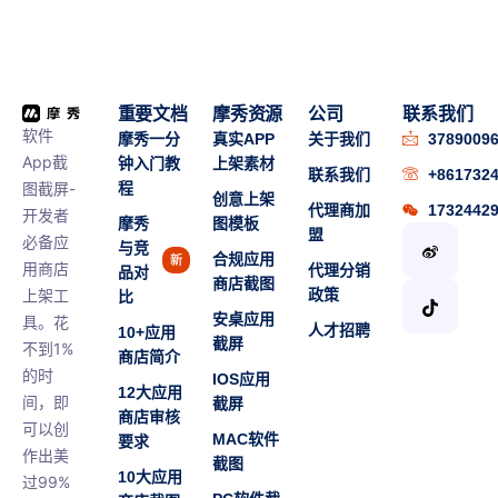
重要文档
摩秀资源
公司
联系我们
软件
摩秀一分
真实APP
关于我们
3789009
App截
钟入门教
上架素材
联系我们
+861732
图截屏-
程
创意上架
代理商加
1732442
开发者
摩秀
图模板
盟
必备应
与竞
合规应用
新
用商店
代理分销
品对
商店截图
上架工
政策
比
安桌应用
具。花
人才招聘
10+应用
截屏
不到1%
商店简介
的时
IOS应用
12大应用
间，即
截屏
商店审核
可以创
MAC软件
要求
作出美
截图
10大应用
过99%