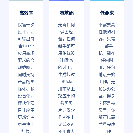
高效率
零基础
低要求
仅需一次
无需任何
不需要高
设计，即
做图经
性能的机
可输出符
验，任何
器，只需
合10+个
新手都可
一部手
应用商场
用传统设
机，能在
要求的合
计师1%
任何时
规截图，
的时间，
间、任何
同时支持
生成超过
地点开始
产品的国
99%应
工作。无
际化、多
用市场上
论是办公
设备化，
架应用的
室，健身
模块化项
截图图
房还是被
目让应用
片，做软
窝里，你
更新维护
件APP上
都可以高
更是快上
架截图再
质量完成
加快.
不用求人
工作