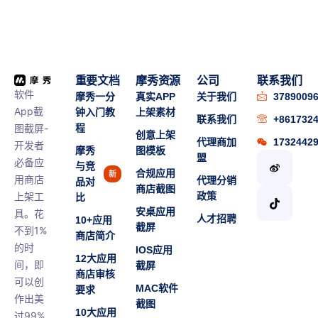
重要文档
摩秀资源
公司
联系我们
软件
摩秀一分
真实APP
关于我们
3789009
App截
钟入门教
上架素材
联系我们
+861732
图截屏-
程
创意上架
代理商加
1732442
开发者
摩秀
图模板
盟
必备应
与竞
合规应用
新
用商店
代理分销
品对
商店截图
上架工
政策
比
安桌应用
具。花
人才招聘
10+应用
截屏
不到1%
商店简介
的时
IOS应用
12大应用
间，即
截屏
商店审核
可以创
MAC软件
要求
作出美
截图
10大应用
过99%