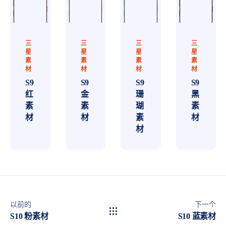
三
三
三
三
星
星
星
星
素
素
素
素
材
材
材
材
S9
S9
S9
S9
红
金
珊
黑
素
素
瑚
素
材
材
素
材
材
以前的
下一个
S10 粉素材
S10 蓝素材