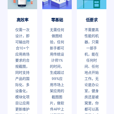
高效率
零基础
低要求
仅需一次
无需任何
不需要高
设计，即
做图经
性能的机
可输出符
验，任何
器，只需
合10+个
新手都可
一部手
应用商场
用传统设
机，能在
要求的合
计师1%
任何时
规截图，
的时间，
间、任何
同时支持
生成超过
地点开始
产品的国
99%应
工作。无
际化、多
用市场上
论是办公
设备化，
架应用的
室，健身
模块化项
截图图
房还是被
目让应用
片，做软
窝里，你
更新维护
件APP上
都可以高