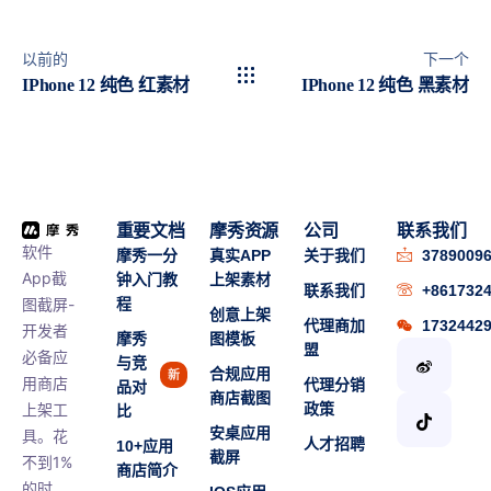
以前的
下一个
IPhone 12 纯色 红素材
IPhone 12 纯色 黑素材
重要文档
摩秀资源
公司
联系我们
软件
摩秀一分
真实APP
关于我们
3789009
App截
钟入门教
上架素材
联系我们
+861732
图截屏-
程
创意上架
代理商加
1732442
开发者
摩秀
图模板
盟
必备应
与竞
合规应用
新
用商店
代理分销
品对
商店截图
上架工
政策
比
安桌应用
具。花
人才招聘
10+应用
截屏
不到1%
商店简介
的时