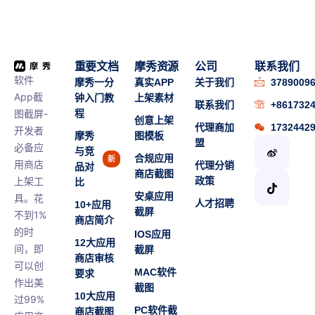
重要文档
摩秀资源
公司
联系我们
软件
摩秀一分
真实APP
关于我们
3789009
App截
钟入门教
上架素材
联系我们
+861732
图截屏-
程
创意上架
代理商加
1732442
开发者
摩秀
图模板
盟
必备应
与竞
合规应用
新
用商店
代理分销
品对
商店截图
上架工
政策
比
安桌应用
具。花
人才招聘
10+应用
截屏
不到1%
商店简介
的时
IOS应用
12大应用
间，即
截屏
商店审核
可以创
MAC软件
要求
作出美
截图
10大应用
过99%
PC软件截
商店截图