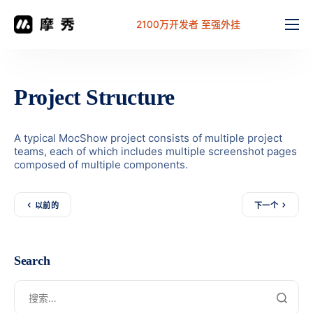
2100万开发者 至强外挂
功能
价格
Project Structure
文档
解决方案
A typical MocShow
project consists of multiple project
teams, each of which includes multiple screenshot pages
常见问题
composed of multiple components.
工作台
以前的
下一个
Search