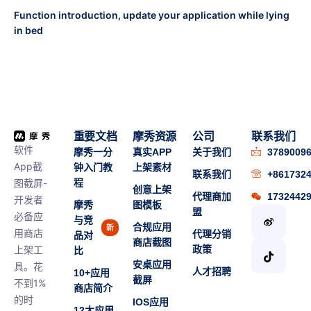
Function introduction, update your application while lying
in bed
重要文档
摩秀资源
公司
联系我们
软件
摩秀一分
真实APP
关于我们
3789009
App截
钟入门教
上架素材
联系我们
+861732
图截屏-
程
创意上架
代理商加
1732442
开发者
摩秀
图模板
盟
必备应
与竞
合规应用
新
用商店
代理分销
品对
商店截图
上架工
政策
比
安桌应用
具。花
人才招聘
10+应用
截屏
不到1%
商店简介
的时
IOS应用
12大应用