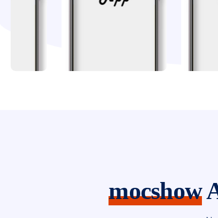
mocshow
A