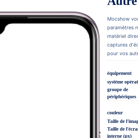
Autre
Mocshow vous
paramètres no
matériel dir
captures d'é
pour vos aut
équipement
système opéra
groupe de
périphériques
couleur
Taille de l'ima
Taille de l'écr
interne (px)