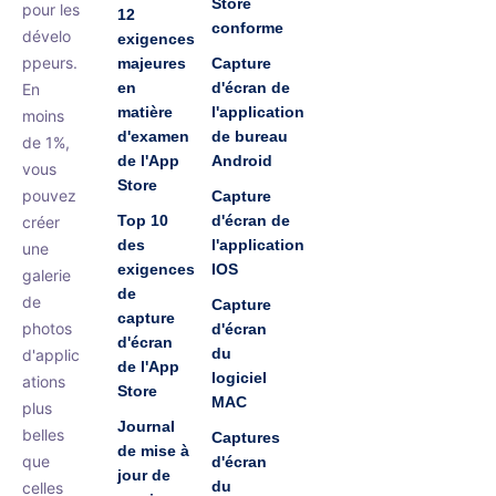
Store
pour les
12
conforme
dévelo
exigences
ppeurs.
majeures
Capture
en
d'écran de
En
matière
l'application
moins
d'examen
de bureau
de 1%,
de l'App
Android
vous
Store
pouvez
Capture
Top 10
d'écran de
créer
des
l'application
une
exigences
IOS
galerie
de
de
Capture
capture
photos
d'écran
d'écran
du
d'applic
de l'App
logiciel
ations
Store
MAC
plus
Journal
belles
Captures
de mise à
que
d'écran
jour de
du
celles