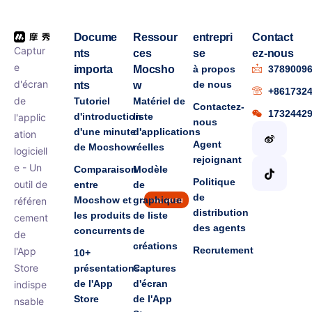
Docume
Ressour
entrepri
Contact
Captur
nts
ces
se
ez-nous
e
importa
Mocsho
à propos
3789009
d'écran
de nous
nts
w
+861732
de
Tutoriel
Matériel de
Contactez-
1732442
d'introduction
liste
l'applic
nous
d'une minute
d'applications
ation
Agent
de Mocshow
réelles
logiciell
rejoignant
e - Un
Comparaison
Modèle
Politique
outil de
entre
de
de
Mocshow et
graphique
référen
nouveau
distribution
les produits
de liste
cement
des agents
concurrents
de
de
créations
Recrutement
l'App
10+
Store
présentations
Captures
de l'App
d'écran
indispe
Store
de l'App
nsable