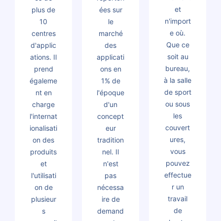
et
plus de
ées sur
n'import
10
le
e où.
centres
marché
Que ce
d'applic
des
soit au
ations. Il
applicati
bureau,
prend
ons en
à la salle
égaleme
1% de
de sport
nt en
l'époque
ou sous
charge
d'un
les
l'internat
concept
couvert
ionalisati
eur
ures,
on des
tradition
vous
produits
nel. Il
pouvez
et
n'est
effectue
l'utilisati
pas
r un
on de
nécessa
travail
plusieur
ire de
de
s
demand