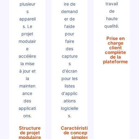
travail
plusieur
ire de
de
s
demand
haute
appareil
er de
qualité.
s. Le
l'aide
projet
pour
Prise en
modulair
faire
charge
client
e
des
complète
accélère
capture
de la
plateforme
la mise
s
à jour et
d'écran
la
pour les
mainten
listes
ance
d'applic
des
ations
applicati
logicielle
ons.
s.
Structure
Caractéristiques
de projet
de conception
modulaire
simples