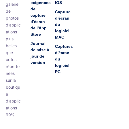
exigences
IOS
galerie
de
de
Capture
capture
photos
d'écran
d'écran
du
d'applic
de l'App
logiciel
ations
Store
MAC
plus
Journal
belles
Captures
de mise à
que
d'écran
jour de
du
celles
version
logiciel
réperto
PC
riées
sur la
boutiqu
e
d'applic
ations
99%.