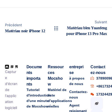
Suivant
Précédent
Matériau bleu Yuanfeng
Matériau noir iPhone 12
pour iPhone 13 Pro Max
Docume
Ressour
entrepri
Contact
Captur
nts
ces
se
ez-nous
e
importa
Mocsho
à propos
3789009
d'écran
de nous
nts
w
+861732
de
Tutoriel
Matériel de
Contactez-
1732442
d'introduction
liste
l'applic
nous
d'une minute
d'applications
ation
Agent
de Mocshow
réelles
logiciell
rejoignant