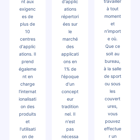
travailler
nt aux
d'applic
à tout
exigenc
ations
moment
es de
répertori
et
plus de
ées sur
n'import
10
le
e où.
centres
marché
Que ce
d'applic
des
soit au
ations. Il
applicati
bureau,
prend
ons en
à la salle
égaleme
1% de
de sport
nt en
l'époque
ou sous
charge
d'un
les
l'internat
concept
couvert
ionalisati
eur
ures,
on des
tradition
vous
produits
nel. Il
pouvez
et
n'est
effectue
l'utilisati
pas
r un
on de
nécessa