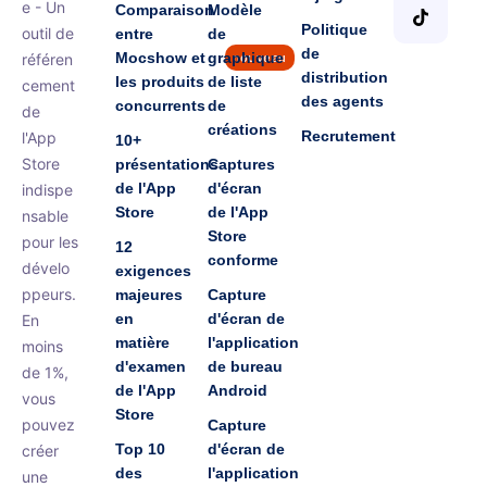
e - Un
Comparaison
Modèle
Politique
outil de
entre
de
de
Mocshow et
graphique
référen
nouveau
distribution
les produits
de liste
cement
des agents
concurrents
de
de
créations
Recrutement
l'App
10+
Store
présentations
Captures
de l'App
d'écran
indispe
Store
de l'App
nsable
Store
pour les
12
conforme
dévelo
exigences
ppeurs.
majeures
Capture
en
d'écran de
En
matière
l'application
moins
d'examen
de bureau
de 1%,
de l'App
Android
vous
Store
pouvez
Capture
Top 10
d'écran de
créer
des
l'application
une