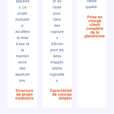
haute
appareil
er de
qualité.
s. Le
l'aide
projet
pour
Prise en
modulair
faire
charge
client
e
des
complète
accélère
capture
de la
plateforme
la mise
s
à jour et
d'écran
la
pour les
mainten
listes
ance
d'applic
des
ations
applicati
logicielle
ons.
s.
Structure
Caractéristiques
de projet
de conception
modulaire
simples