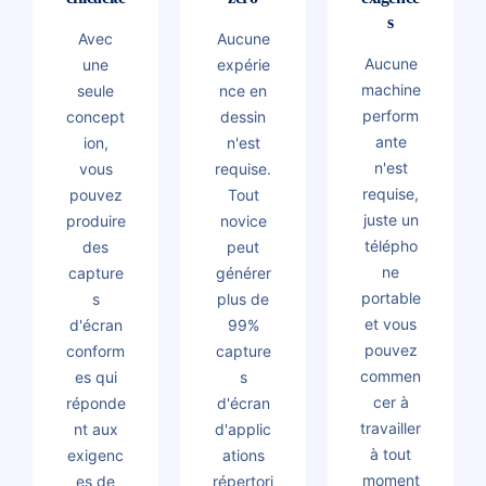
s
Avec
Aucune
Aucune
une
expérie
machine
seule
nce en
perform
concept
dessin
ante
ion,
n'est
n'est
vous
requise.
requise,
pouvez
Tout
juste un
produire
novice
télépho
des
peut
ne
capture
générer
portable
s
plus de
et vous
d'écran
99%
pouvez
conform
capture
commen
es qui
s
cer à
réponde
d'écran
travailler
nt aux
d'applic
à tout
exigenc
ations
moment
es de
répertori