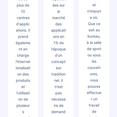
et
plus de
ées sur
n'import
10
le
e où.
centres
marché
Que ce
d'applic
des
soit au
ations. Il
applicati
bureau,
prend
ons en
à la salle
égaleme
1% de
de sport
nt en
l'époque
ou sous
charge
d'un
les
l'internat
concept
couvert
ionalisati
eur
ures,
on des
tradition
vous
produits
nel. Il
pouvez
et
n'est
effectue
l'utilisati
pas
r un
on de
nécessa
travail
plusieur
ire de
de
s
demand