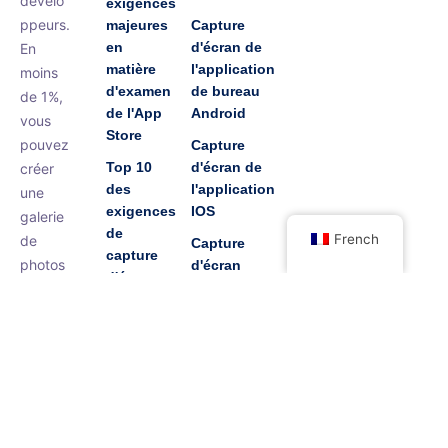
dévelo
exigences
ppeurs.
majeures
Capture
en
d'écran de
En
matière
l'application
moins
d'examen
de bureau
de 1%,
de l'App
Android
vous
Store
pouvez
Capture
Top 10
d'écran de
créer
des
l'application
une
exigences
IOS
galerie
de
French
de
Capture
capture
photos
d'écran
d'écran
du
d'applic
de l'App
logiciel
ations
Store
MAC
plus
Journal
belles
Captures
de mise à
que
d'écran
jour de
du
celles
version
logiciel
réperto