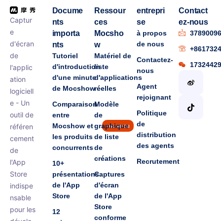
Docume
Ressour
entrepri
Contact
Captur
nts
ces
se
ez-nous
e
importa
Mocsho
à propos
3789009
d'écran
de nous
nts
w
+861732
de
Tutoriel
Matériel de
Contactez-
1732442
d'introduction
liste
l'applic
nous
d'une minute
d'applications
ation
Agent
de Mocshow
réelles
logiciell
rejoignant
e - Un
Comparaison
Modèle
Politique
outil de
entre
de
de
Mocshow et
graphique
référen
nouveau
distribution
les produits
de liste
cement
des agents
concurrents
de
de
créations
Recrutement
l'App
10+
Store
présentations
Captures
de l'App
d'écran
indispe
Store
de l'App
nsable
Store
pour les
12
conforme