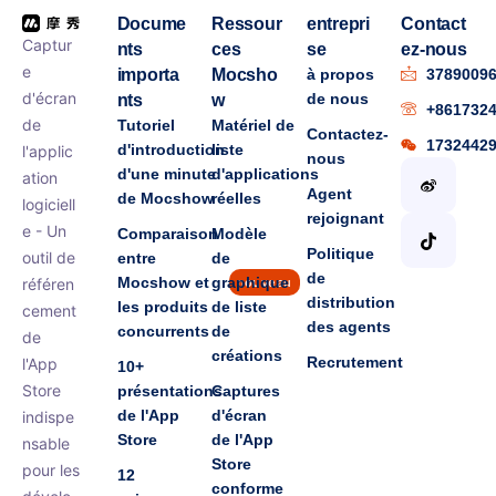
Docume
Ressour
entrepri
Contact
Captur
nts
ces
se
ez-nous
e
importa
Mocsho
à propos
3789009
d'écran
de nous
nts
w
+861732
de
Tutoriel
Matériel de
Contactez-
1732442
d'introduction
liste
l'applic
nous
d'une minute
d'applications
ation
Agent
de Mocshow
réelles
logiciell
rejoignant
e - Un
Comparaison
Modèle
Politique
outil de
entre
de
de
Mocshow et
graphique
référen
nouveau
distribution
les produits
de liste
cement
des agents
concurrents
de
de
créations
Recrutement
l'App
10+
Store
présentations
Captures
de l'App
d'écran
indispe
Store
de l'App
nsable
Store
pour les
12
conforme