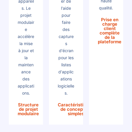
haute
appareil
er de
qualité.
s. Le
l'aide
projet
pour
Prise en
modulair
faire
charge
client
e
des
complète
accélère
capture
de la
plateforme
la mise
s
à jour et
d'écran
la
pour les
mainten
listes
ance
d'applic
des
ations
applicati
logicielle
ons.
s.
Structure
Caractéristiques
de projet
de conception
modulaire
simples