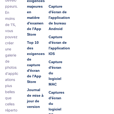
dévelo
exigences
ppeurs.
majeures
Capture
en
d'écran de
En
matière
l'application
moins
d'examen
de bureau
de 1%,
de l'App
Android
vous
Store
pouvez
Capture
Top 10
d'écran de
créer
des
l'application
une
exigences
IOS
galerie
de
de
Capture
capture
photos
d'écran
d'écran
du
d'applic
de l'App
logiciel
ations
Store
MAC
plus
Journal
belles
Captures
de mise à
que
d'écran
jour de
du
celles
version
logiciel
réperto