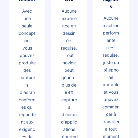
s
Avec
Aucune
Aucune
une
expérie
machine
seule
nce en
perform
concept
dessin
ante
ion,
n'est
n'est
vous
requise.
requise,
pouvez
Tout
juste un
produire
novice
télépho
des
peut
ne
capture
générer
portable
s
plus de
et vous
d'écran
99%
pouvez
conform
capture
commen
es qui
s
cer à
réponde
d'écran
travailler
nt aux
d'applic
à tout
exigenc
ations
moment
es de
répertori