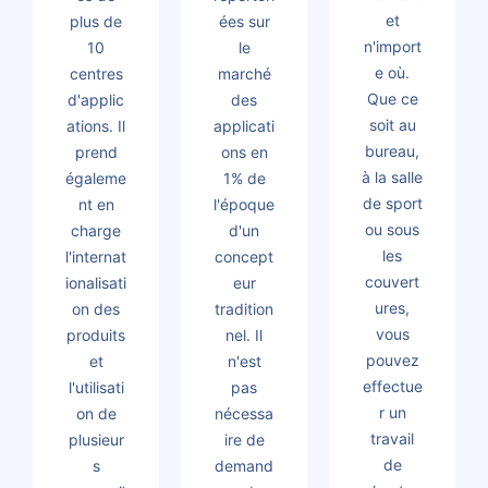
et
plus de
ées sur
n'import
10
le
e où.
centres
marché
Que ce
d'applic
des
soit au
ations. Il
applicati
bureau,
prend
ons en
à la salle
égaleme
1% de
de sport
nt en
l'époque
ou sous
charge
d'un
les
l'internat
concept
couvert
ionalisati
eur
ures,
on des
tradition
vous
produits
nel. Il
pouvez
et
n'est
effectue
l'utilisati
pas
r un
on de
nécessa
travail
plusieur
ire de
de
s
demand