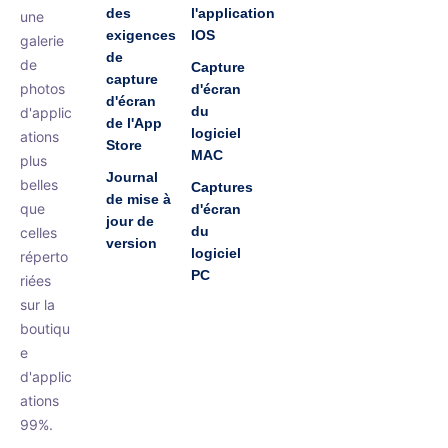
des
l'application
une
exigences
IOS
galerie
de
de
Capture
capture
photos
d'écran
d'écran
du
d'applic
de l'App
logiciel
ations
Store
MAC
plus
Journal
belles
Captures
de mise à
que
d'écran
jour de
du
celles
version
logiciel
réperto
PC
riées
sur la
boutiqu
e
d'applic
ations
99%.