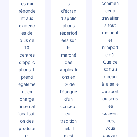
commen
es qui
s
cer à
réponde
d'écran
travailler
nt aux
d'applic
à tout
exigenc
ations
moment
es de
répertori
et
plus de
ées sur
n'import
10
le
e où.
centres
marché
Que ce
d'applic
des
soit au
ations. Il
applicati
bureau,
prend
ons en
à la salle
égaleme
1% de
de sport
nt en
l'époque
ou sous
charge
d'un
les
l'internat
concept
couvert
ionalisati
eur
ures,
on des
tradition
vous
produits
nel. Il
pouvez
et
n'est