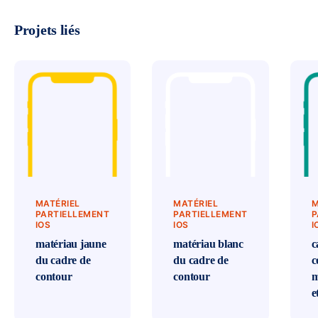
Projets liés
MATÉRIEL
MATÉRIEL
M
PARTIELLEMENT
PARTIELLEMENT
P
IOS
IOS
I
matériau jaune
matériau blanc
c
du cadre de
du cadre de
c
contour
contour
m
e