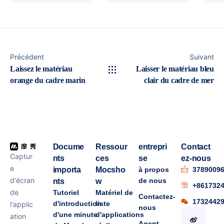
Précédent
Suivant
Laissez le matériau
Laisser le matériau bleu
orange du cadre marin
clair du cadre de mer
Docume
Ressour
entrepri
Contact
Captur
nts
ces
se
ez-nous
e
importa
Mocsho
à propos
3789009
d'écran
de nous
nts
w
+861732
de
Tutoriel
Matériel de
Contactez-
1732442
d'introduction
liste
l'applic
nous
d'une minute
d'applications
ation
Agent