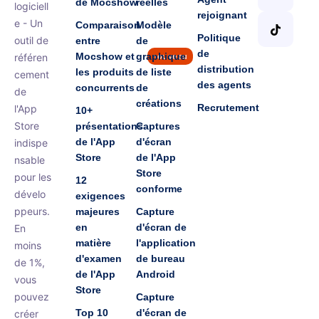
de Mocshow
réelles
logiciell
rejoignant
e - Un
Comparaison
Modèle
Politique
outil de
entre
de
de
Mocshow et
graphique
référen
nouveau
distribution
les produits
de liste
cement
des agents
concurrents
de
de
créations
Recrutement
l'App
10+
Store
présentations
Captures
de l'App
d'écran
indispe
Store
de l'App
nsable
Store
pour les
12
conforme
dévelo
exigences
ppeurs.
majeures
Capture
en
d'écran de
En
matière
l'application
moins
d'examen
de bureau
de 1%,
de l'App
Android
vous
Store
pouvez
Capture
Top 10
d'écran de
créer