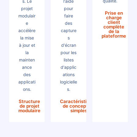
qualité.
s. Le
l'aide
projet
pour
Prise en
modulair
faire
charge
client
e
des
complète
accélère
capture
de la
plateforme
la mise
s
à jour et
d'écran
la
pour les
mainten
listes
ance
d'applic
des
ations
applicati
logicielle
ons.
s.
Structure
Caractéristiques
de projet
de conception
modulaire
simples