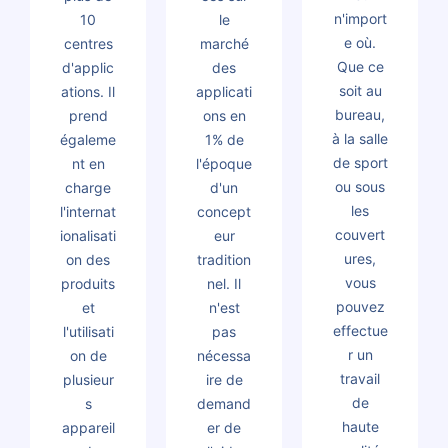
n'import
10
le
e où.
centres
marché
Que ce
d'applic
des
soit au
ations. Il
applicati
bureau,
prend
ons en
à la salle
égaleme
1% de
de sport
nt en
l'époque
ou sous
charge
d'un
les
l'internat
concept
couvert
ionalisati
eur
ures,
on des
tradition
vous
produits
nel. Il
pouvez
et
n'est
effectue
l'utilisati
pas
r un
on de
nécessa
travail
plusieur
ire de
de
s
demand
haute
appareil
er de