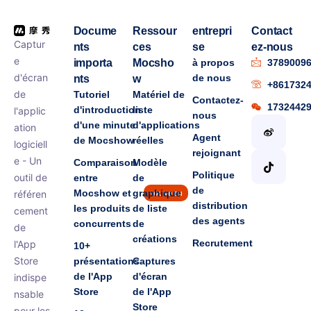
Docume
Ressour
entrepri
Contact
Captur
nts
ces
se
ez-nous
e
importa
Mocsho
à propos
3789009
d'écran
de nous
nts
w
+861732
de
Tutoriel
Matériel de
Contactez-
1732442
d'introduction
liste
l'applic
nous
d'une minute
d'applications
ation
Agent
de Mocshow
réelles
logiciell
rejoignant
e - Un
Comparaison
Modèle
Politique
outil de
entre
de
de
Mocshow et
graphique
référen
nouveau
distribution
les produits
de liste
cement
des agents
concurrents
de
de
créations
Recrutement
l'App
10+
Store
présentations
Captures
de l'App
d'écran
indispe
Store
de l'App
nsable
Store
pour les