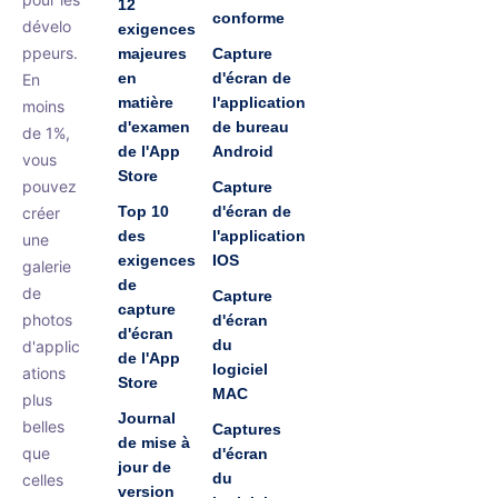
12
conforme
dévelo
exigences
ppeurs.
majeures
Capture
en
d'écran de
En
matière
l'application
moins
d'examen
de bureau
de 1%,
de l'App
Android
vous
Store
pouvez
Capture
Top 10
d'écran de
créer
des
l'application
une
exigences
IOS
galerie
de
de
Capture
capture
photos
d'écran
d'écran
du
d'applic
de l'App
logiciel
ations
Store
MAC
plus
Journal
belles
Captures
de mise à
que
d'écran
jour de
du
celles
version