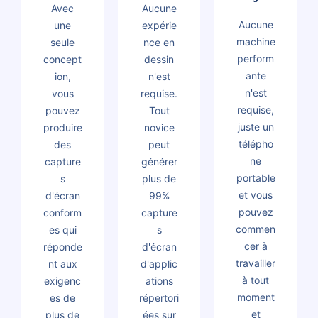
Avec
Aucune
Aucune
une
expérie
machine
seule
nce en
perform
concept
dessin
ante
ion,
n'est
n'est
vous
requise.
requise,
pouvez
Tout
juste un
produire
novice
télépho
des
peut
ne
capture
générer
portable
s
plus de
et vous
d'écran
99%
pouvez
conform
capture
commen
es qui
s
cer à
réponde
d'écran
travailler
nt aux
d'applic
à tout
exigenc
ations
moment
es de
répertori
et
plus de
ées sur