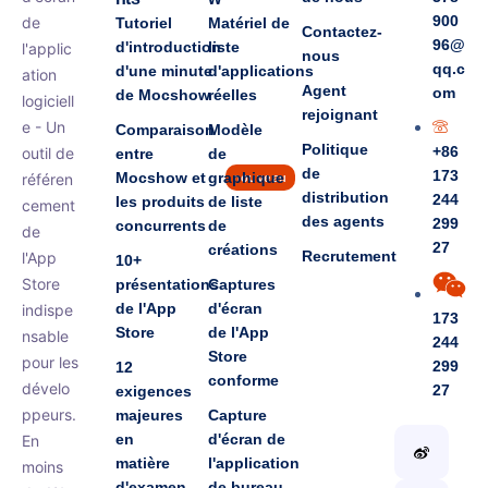
900
de
Tutoriel
Matériel de
Contactez-
96@
d'introduction
liste
l'applic
nous
qq.c
d'une minute
d'applications
ation
Agent
om
de Mocshow
réelles
logiciell
rejoignant
e - Un
Comparaison
Modèle
Politique
+86
outil de
entre
de
de
173
Mocshow et
graphique
référen
nouveau
distribution
244
les produits
de liste
cement
des agents
299
concurrents
de
de
27
créations
Recrutement
l'App
10+
Store
présentations
Captures
de l'App
d'écran
indispe
173
Store
de l'App
nsable
244
Store
pour les
299
12
conforme
dévelo
27
exigences
ppeurs.
majeures
Capture
en
d'écran de
En
matière
l'application
moins
d'examen
de bureau