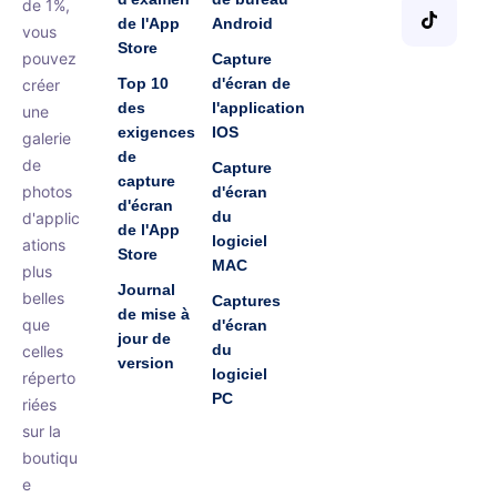
de 1%,
de l'App
Android
vous
Store
pouvez
Capture
Top 10
d'écran de
créer
des
l'application
une
exigences
IOS
galerie
de
de
Capture
capture
photos
d'écran
d'écran
du
d'applic
de l'App
logiciel
ations
Store
MAC
plus
Journal
belles
Captures
de mise à
que
d'écran
jour de
du
celles
version
logiciel
réperto
PC
riées
sur la
boutiqu
e