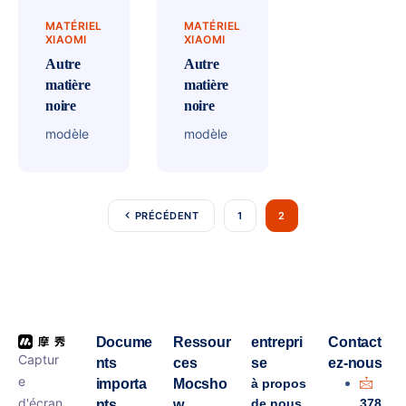
MATÉRIEL
MATÉRIEL
XIAOMI
XIAOMI
Autre
Autre
matière
matière
noire
noire
modèle
modèle
PRÉCÉDENT
1
2
Docume
Ressour
entrepri
Contact
Captur
nts
ces
se
ez-nous
e
importa
Mocsho
à propos
d'écran
de nous
378
nts
w