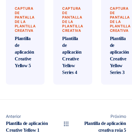
CAPTURA
CAPTURA
CAPTURA
DE
DE
DE
PANTALLA
PANTALLA
PANTALLA
DE LA
DE LA
DE LA
PLANTILLA
PLANTILLA
PLANTILLA
CREATIVA
CREATIVA
CREATIVA
Plantilla
Plantilla
Plantilla
de
de
de
aplicación
aplicación
aplicación
Creative
Creative
Creative
Yellow 5
Yellow
Yellow
Series 4
Series 3
Anterior
Próximo
Plantilla de aplicación
Plantilla de aplicación
Creative Yellow 1
creativa roja 5