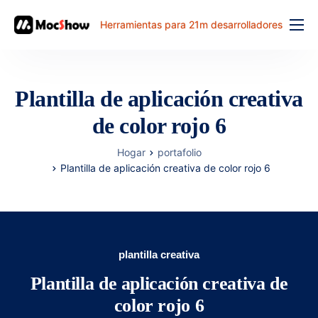
Herramientas para 21m desarrolladores
Función
precio
Plantilla de aplicación creativa
documento
de color rojo 6
解决方案
Hogar
portafolio
problema comun
Plantilla de aplicación creativa de color rojo 6
banco de trabajo
plantilla creativa
Plantilla de aplicación creativa de
color rojo 6