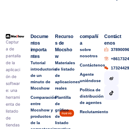
Docume
Recurso
compañí
Contáct
Captur
ntos
s de
a
enos
a de
importa
Mocsho
sobre
3789009
pantalla
nosotros
ntes
w
+861732
de la
Tutorial
Materiales
Contáctenos
1732442
introductorio
de listado
aplicaci
Agente
de un
de
ón de
uniéndose
minuto de
aplicaciones
softwar
Mocshow
reales
Política de
e: una
distribución
herrami
Comparación
Plantilla
de agentes
entre
de
enta de
Mocshow y
gráfico
listado
Reclutamiento
nuevo
productos
de
de
de la
listado
tiendas