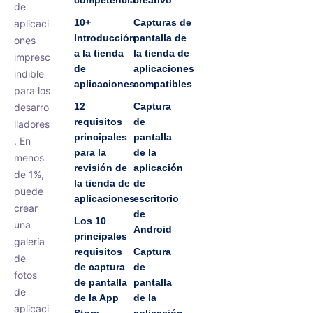
competencia
creativo
de
10+
Capturas de
aplicaci
Introducción
pantalla de
ones
a la tienda
la tienda de
impresc
de
aplicaciones
indible
aplicaciones
compatibles
para los
12
Captura
desarro
requisitos
de
lladores
principales
pantalla
. En
para la
de la
menos
revisión de
aplicación
de 1%,
la tienda de
de
puede
aplicaciones
escritorio
crear
de
Los 10
una
Android
principales
galería
requisitos
Captura
de
de captura
de
fotos
de pantalla
pantalla
de
de la App
de la
aplicaci