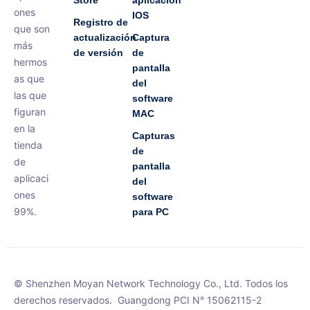
Store
aplicación
ones
IOS
Registro de
que son
actualización
Captura
más
de versión
de
hermos
pantalla
as que
del
las que
software
figuran
MAC
en la
Capturas
tienda
de
de
pantalla
aplicaci
del
ones
software
99%.
para PC
© Shenzhen Moyan Network Technology Co., Ltd. Todos los
derechos reservados.
Guangdong PCI N° 15062115-2