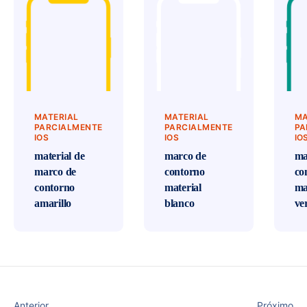
MATERIAL
MATERIAL
MA
PARCIALMENTE
PARCIALMENTE
PA
IOS
IOS
IO
material de
marco de
ma
marco de
contorno
co
contorno
material
ma
amarillo
blanco
ve
Anterior
Próximo