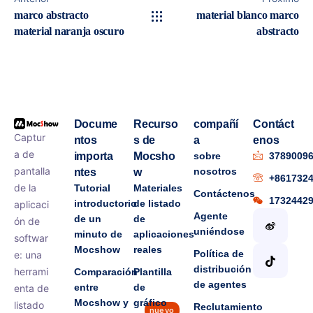
marco abstracto
material blanco marco
material naranja oscuro
abstracto
Docume
Recurso
compañí
Contáct
Captur
ntos
s de
a
enos
a de
importa
Mocsho
sobre
3789009
pantalla
nosotros
ntes
w
+861732
de la
Tutorial
Materiales
Contáctenos
1732442
introductorio
de listado
aplicaci
Agente
de un
de
ón de
uniéndose
minuto de
aplicaciones
softwar
Mocshow
reales
Política de
e: una
distribución
herrami
Comparación
Plantilla
de agentes
entre
de
enta de
Mocshow y
gráfico
listado
Reclutamiento
nuevo