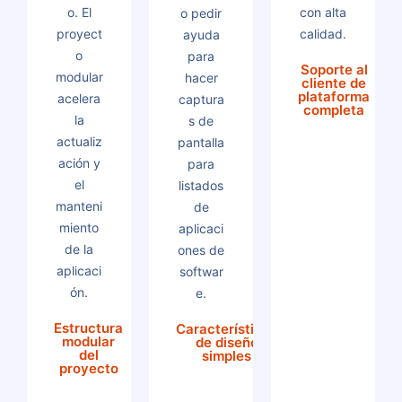
o. El
con alta
o pedir
proyect
calidad.
ayuda
o
para
Soporte al
modular
hacer
cliente de
plataforma
acelera
captura
completa
la
s de
actualiz
pantalla
ación y
para
el
listados
manteni
de
miento
aplicaci
de la
ones de
aplicaci
softwar
ón.
e.
Estructura
Características
modular
de diseño
del
simples
proyecto