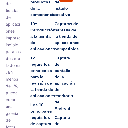
productos
de
de
de la
listado
tiendas
competencia
creativo
de
10+
Capturas de
aplicaci
Introducción
pantalla de
ones
a la tienda
la tienda de
impresc
de
aplicaciones
indible
aplicaciones
compatibles
para los
12
Captura
desarro
requisitos
de
lladores
principales
pantalla
. En
para la
de la
menos
revisión de
aplicación
de 1%,
la tienda de
de
puede
aplicaciones
escritorio
crear
de
Los 10
una
Android
principales
galería
requisitos
Captura
de
de captura
de
fotos