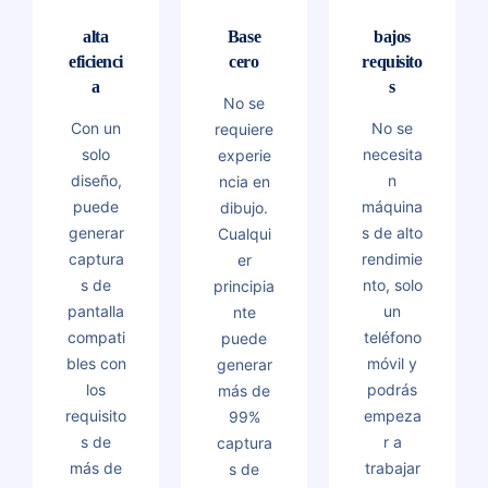
alta
Base
bajos
eficienci
cero
requisito
a
s
No se
Con un
No se
requiere
solo
necesita
experie
diseño,
n
ncia en
puede
máquina
dibujo.
generar
s de alto
Cualqui
captura
rendimie
er
s de
nto, solo
principia
pantalla
un
nte
compati
teléfono
puede
bles con
móvil y
generar
los
podrás
más de
requisito
empeza
99%
s de
r a
captura
más de
trabajar
s de