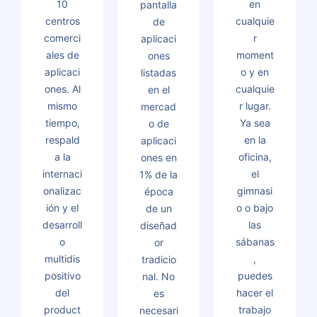
10
en
pantalla
centros
cualquie
de
comerci
r
aplicaci
ales de
moment
ones
aplicaci
o y en
listadas
ones. Al
cualquie
en el
mismo
r lugar.
mercad
tiempo,
Ya sea
o de
respald
en la
aplicaci
a la
oficina,
ones en
internaci
el
1% de la
onalizac
gimnasi
época
ión y el
o o bajo
de un
desarroll
las
diseñad
o
sábanas
or
multidis
,
tradicio
positivo
puedes
nal. No
del
hacer el
es
product
trabajo
necesari