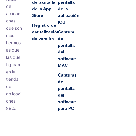
de pantalla
pantalla
de
de la App
de la
aplicaci
Store
aplicación
ones
IOS
Registro de
que son
actualización
Captura
más
de versión
de
hermos
pantalla
as que
del
las que
software
figuran
MAC
en la
Capturas
tienda
de
de
pantalla
aplicaci
del
ones
software
99%.
para PC