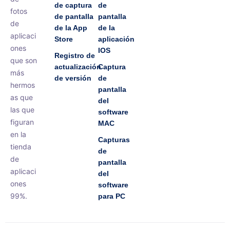
de captura
de
fotos
de pantalla
pantalla
de
de la App
de la
aplicaci
Store
aplicación
ones
IOS
Registro de
que son
actualización
Captura
más
de versión
de
hermos
pantalla
as que
del
las que
software
figuran
MAC
en la
Capturas
tienda
de
de
pantalla
aplicaci
del
ones
software
99%.
para PC