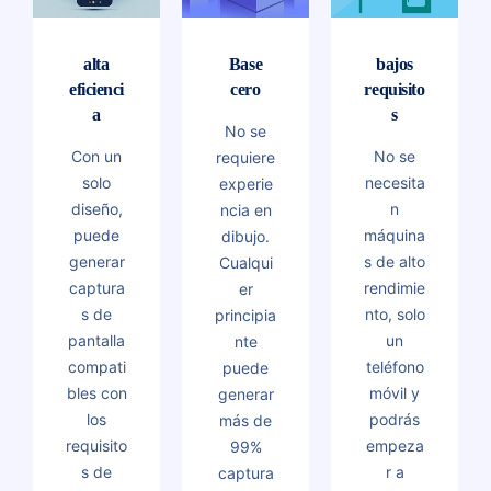
alta
Base
bajos
eficienci
cero
requisito
a
s
No se
Con un
No se
requiere
solo
necesita
experie
diseño,
n
ncia en
puede
máquina
dibujo.
generar
s de alto
Cualqui
captura
rendimie
er
s de
nto, solo
principia
pantalla
un
nte
compati
teléfono
puede
bles con
móvil y
generar
los
podrás
más de
requisito
empeza
99%
s de
r a
captura