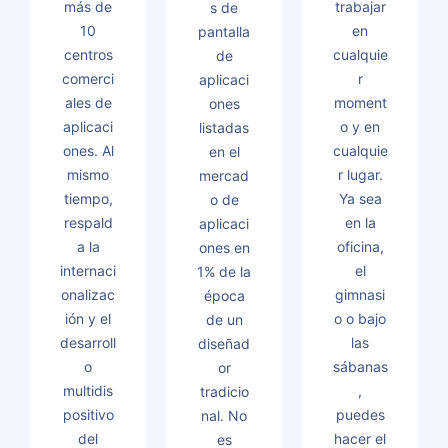
más de
trabajar
s de
10
en
pantalla
centros
cualquie
de
comerci
r
aplicaci
ales de
moment
ones
aplicaci
o y en
listadas
ones. Al
cualquie
en el
mismo
r lugar.
mercad
tiempo,
Ya sea
o de
respald
en la
aplicaci
a la
oficina,
ones en
internaci
el
1% de la
onalizac
gimnasi
época
ión y el
o o bajo
de un
desarroll
las
diseñad
o
sábanas
or
multidis
,
tradicio
positivo
puedes
nal. No
del
hacer el
es