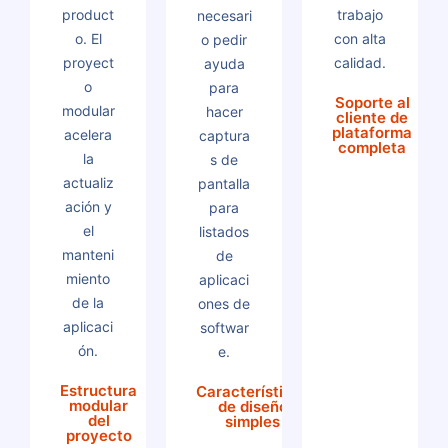
product
trabajo
necesari
o. El
con alta
o pedir
proyect
calidad.
ayuda
o
para
Soporte al
modular
hacer
cliente de
plataforma
acelera
captura
completa
la
s de
actualiz
pantalla
ación y
para
el
listados
manteni
de
miento
aplicaci
de la
ones de
aplicaci
softwar
ón.
e.
Estructura
Características
modular
de diseño
del
simples
proyecto