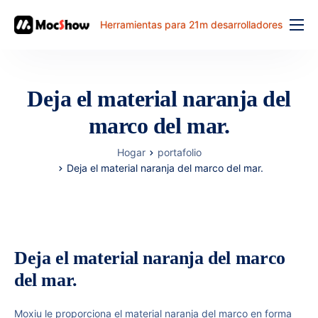
Herramientas para 21m desarrolladores
Función
precio
Deja el material naranja del
documento
marco del mar.
解决方案
Hogar
portafolio
problema comun
Deja el material naranja del marco del mar.
banco de trabajo
Deja el material naranja del marco
del mar.
Moxiu le proporciona el material naranja del marco en forma