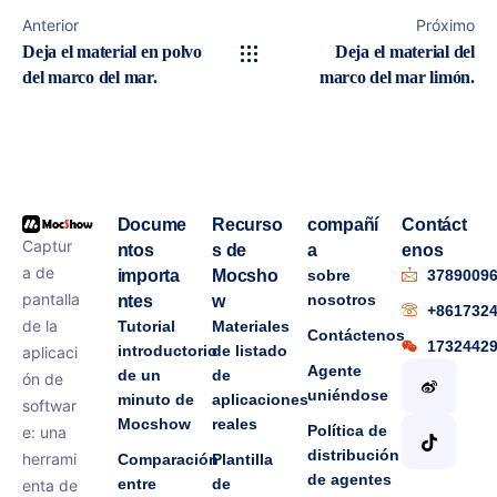
Anterior
Próximo
Deja el material en polvo
Deja el material del
del marco del mar.
marco del mar limón.
Docume
Recurso
compañí
Contáct
Captur
ntos
s de
a
enos
a de
importa
Mocsho
sobre
3789009
pantalla
nosotros
ntes
w
+861732
de la
Tutorial
Materiales
Contáctenos
1732442
introductorio
de listado
aplicaci
Agente
de un
de
ón de
uniéndose
minuto de
aplicaciones
softwar
Mocshow
reales
Política de
e: una
distribución
herrami
Comparación
Plantilla
de agentes
entre
de
enta de