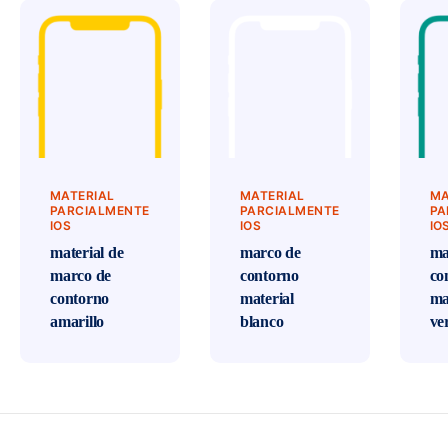
MATERIAL
MATERIAL
MA
PARCIALMENTE
PARCIALMENTE
PA
IOS
IOS
IO
material de
marco de
ma
marco de
contorno
co
contorno
material
ma
amarillo
blanco
ve