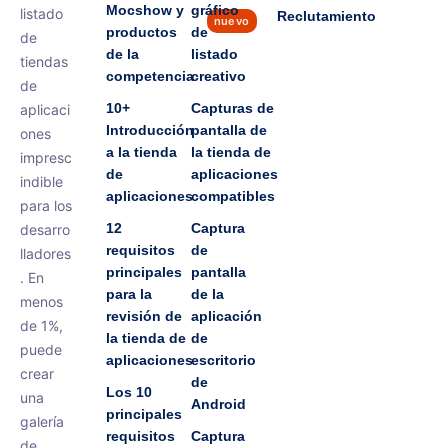
Mocshow y
gráfico
listado
Reclutamiento
nuevo
productos
de
de
de la
listado
tiendas
competencia
creativo
de
10+
Capturas de
aplicaci
Introducción
pantalla de
ones
a la tienda
la tienda de
impresc
de
aplicaciones
indible
aplicaciones
compatibles
para los
12
Captura
desarro
requisitos
de
lladores
principales
pantalla
. En
para la
de la
menos
revisión de
aplicación
de 1%,
la tienda de
de
puede
aplicaciones
escritorio
crear
de
Los 10
una
Android
principales
galería
requisitos
Captura
de