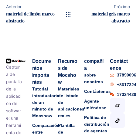
Anterior
Próximo
material de limón marco
material gris marco
abstracto
abstracto
Docume
Recurso
compañí
Contáct
Captur
ntos
s de
a
enos
a de
importa
Mocsho
sobre
3789009
pantalla
nosotros
ntes
w
+861732
de la
Tutorial
Materiales
Contáctenos
1732442
introductorio
de listado
aplicaci
Agente
de un
de
ón de
uniéndose
minuto de
aplicaciones
softwar
Mocshow
reales
Política de
e: una
distribución
herrami
Comparación
Plantilla
de agentes
entre
de
enta de