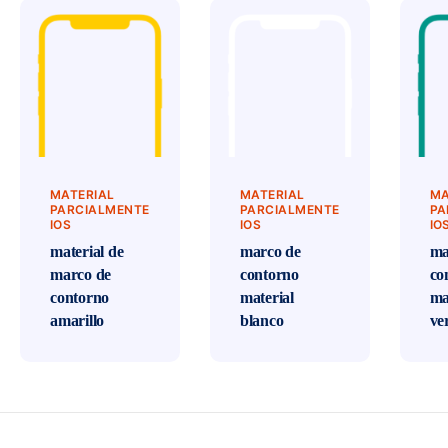
MATERIAL
MATERIAL
MA
PARCIALMENTE
PARCIALMENTE
PA
IOS
IOS
IO
material de
marco de
ma
marco de
contorno
co
contorno
material
ma
amarillo
blanco
ve