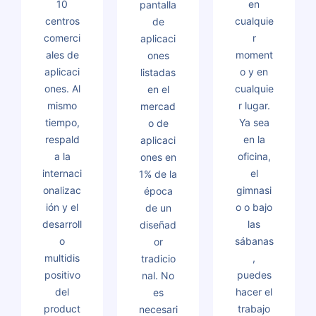
10
en
pantalla
centros
cualquie
de
comerci
r
aplicaci
ales de
moment
ones
aplicaci
o y en
listadas
ones. Al
cualquie
en el
mismo
r lugar.
mercad
tiempo,
Ya sea
o de
respald
en la
aplicaci
a la
oficina,
ones en
internaci
el
1% de la
onalizac
gimnasi
época
ión y el
o o bajo
de un
desarroll
las
diseñad
o
sábanas
or
multidis
,
tradicio
positivo
puedes
nal. No
del
hacer el
es
product
trabajo
necesari