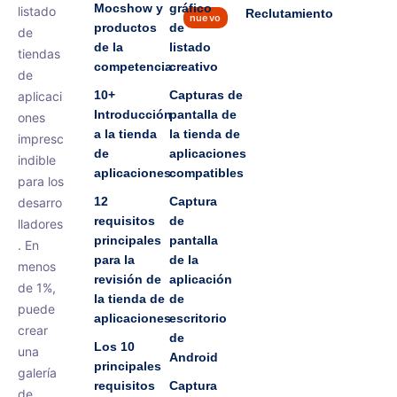
Mocshow y
gráfico
listado
Reclutamiento
nuevo
productos
de
de
de la
listado
tiendas
competencia
creativo
de
10+
Capturas de
aplicaci
Introducción
pantalla de
ones
a la tienda
la tienda de
impresc
de
aplicaciones
indible
aplicaciones
compatibles
para los
12
Captura
desarro
requisitos
de
lladores
principales
pantalla
. En
para la
de la
menos
revisión de
aplicación
de 1%,
la tienda de
de
puede
aplicaciones
escritorio
crear
de
Los 10
una
Android
principales
galería
requisitos
Captura
de