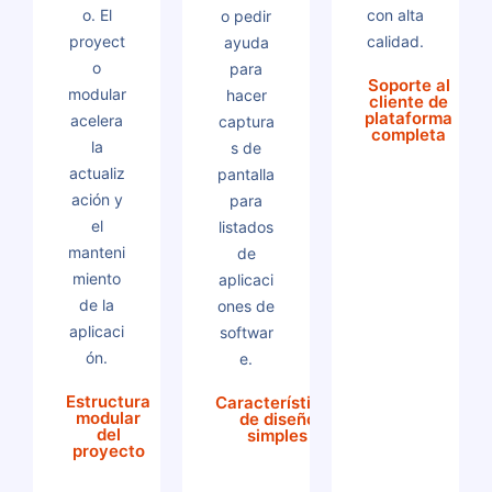
o. El
con alta
o pedir
proyect
calidad.
ayuda
o
para
Soporte al
modular
hacer
cliente de
plataforma
acelera
captura
completa
la
s de
actualiz
pantalla
ación y
para
el
listados
manteni
de
miento
aplicaci
de la
ones de
aplicaci
softwar
ón.
e.
Estructura
Características
modular
de diseño
del
simples
proyecto