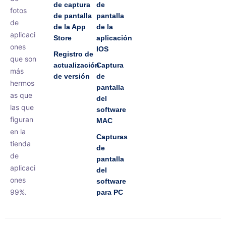
de captura
de
fotos
de pantalla
pantalla
de
de la App
de la
aplicaci
Store
aplicación
ones
IOS
Registro de
que son
actualización
Captura
más
de versión
de
hermos
pantalla
as que
del
las que
software
figuran
MAC
en la
Capturas
tienda
de
de
pantalla
aplicaci
del
ones
software
99%.
para PC