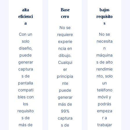
alta
Base
bajos
eficienci
cero
requisito
a
s
No se
Con un
No se
requiere
solo
necesita
experie
diseño,
n
ncia en
puede
máquina
dibujo.
generar
s de alto
Cualqui
captura
rendimie
er
s de
nto, solo
principia
pantalla
un
nte
compati
teléfono
puede
bles con
móvil y
generar
los
podrás
más de
requisito
empeza
99%
s de
r a
captura
más de
trabajar
s de