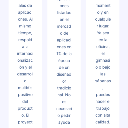
ales de
moment
ones
aplicaci
o y en
listadas
ones. Al
cualquie
en el
mismo
r lugar.
mercad
tiempo,
Ya sea
o de
respald
en la
aplicaci
a la
oficina,
ones en
internaci
el
1% de la
onalizac
gimnasi
época
ión y el
o o bajo
de un
desarroll
las
diseñad
o
sábanas
or
multidis
,
tradicio
positivo
puedes
nal. No
del
hacer el
es
product
trabajo
necesari
o. El
con alta
o pedir
proyect
calidad.
ayuda