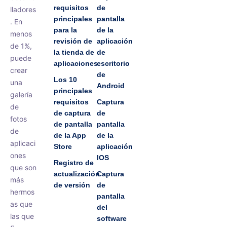
requisitos
de
lladores
principales
pantalla
. En
para la
de la
menos
revisión de
aplicación
de 1%,
la tienda de
de
puede
aplicaciones
escritorio
crear
de
Los 10
una
Android
principales
galería
requisitos
Captura
de
de captura
de
fotos
de pantalla
pantalla
de
de la App
de la
aplicaci
Store
aplicación
ones
IOS
Registro de
que son
actualización
Captura
más
de versión
de
hermos
pantalla
as que
del
las que
software