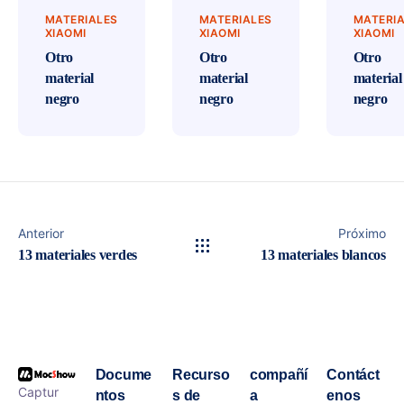
MATERIALES
MATERIALES
MATERI
XIAOMI
XIAOMI
XIAOMI
Otro
Otro
Otro
material
material
material
negro
negro
negro
Anterior
Próximo
13 materiales verdes
13 materiales blancos
Docume
Recurso
compañí
Contáct
Captur
ntos
s de
a
enos