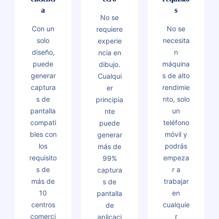
a
s
No se
Con un
No se
requiere
solo
necesita
experie
diseño,
n
ncia en
puede
máquina
dibujo.
generar
s de alto
Cualqui
captura
rendimie
er
s de
nto, solo
principia
pantalla
un
nte
compati
teléfono
puede
bles con
móvil y
generar
los
podrás
más de
requisito
empeza
99%
s de
r a
captura
más de
trabajar
s de
10
en
pantalla
centros
cualquie
de
comerci
r
aplicaci