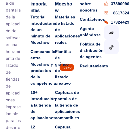
a de
importa
Mocsho
sobre
3789009
pantalla
nosotros
ntes
w
+861732
de la
Tutorial
Materiales
Contáctenos
1732442
introductorio
de listado
aplicaci
Agente
de un
de
ón de
uniéndose
minuto de
aplicaciones
softwar
Mocshow
reales
Política de
e: una
distribución
herrami
Comparación
Plantilla
de agentes
entre
de
enta de
Mocshow y
gráfico
listado
Reclutamiento
nuevo
productos
de
de
de la
listado
tiendas
competencia
creativo
de
10+
Capturas de
aplicaci
Introducción
pantalla de
ones
a la tienda
la tienda de
impresc
de
aplicaciones
indible
aplicaciones
compatibles
para los
12
Captura
desarro