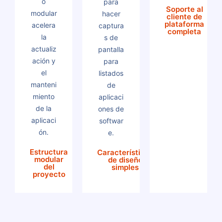
o
para
Soporte al
modular
hacer
cliente de
plataforma
acelera
captura
completa
la
s de
actualiz
pantalla
ación y
para
el
listados
manteni
de
miento
aplicaci
de la
ones de
aplicaci
softwar
ón.
e.
Estructura
Características
modular
de diseño
del
simples
proyecto