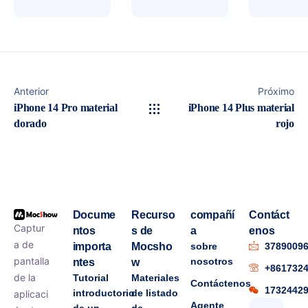
Anterior
Próximo
iPhone 14 Pro material
iPhone 14 Plus material
dorado
rojo
Docume
Recurso
compañí
Contáct
Captur
ntos
s de
a
enos
a de
importa
Mocsho
sobre
3789009
pantalla
nosotros
ntes
w
+861732
de la
Tutorial
Materiales
Contáctenos
1732442
introductorio
de listado
aplicaci
Agente