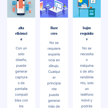
alta
Base
bajos
eficienci
cero
requisito
a
s
No se
Con un
No se
requiere
solo
necesita
experie
diseño,
n
ncia en
puede
máquina
dibujo.
generar
s de alto
Cualqui
captura
rendimie
er
s de
nto, solo
principia
pantalla
un
nte
compati
teléfono
puede
bles con
móvil y
generar
los
podrás
más de