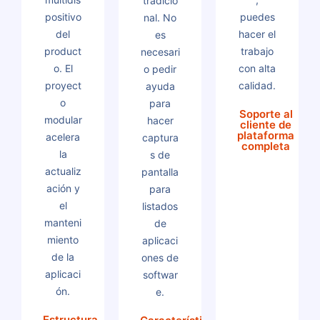
tradicio
positivo
puedes
nal. No
del
hacer el
es
product
trabajo
necesari
o. El
con alta
o pedir
proyect
calidad.
ayuda
o
para
Soporte al
modular
hacer
cliente de
plataforma
acelera
captura
completa
la
s de
actualiz
pantalla
ación y
para
el
listados
manteni
de
miento
aplicaci
de la
ones de
aplicaci
softwar
ón.
e.
Estructura