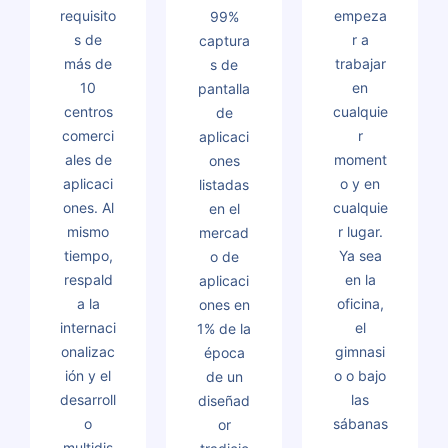
requisito
empeza
99%
s de
r a
captura
más de
trabajar
s de
10
en
pantalla
centros
cualquie
de
comerci
r
aplicaci
ales de
moment
ones
aplicaci
o y en
listadas
ones. Al
cualquie
en el
mismo
r lugar.
mercad
tiempo,
Ya sea
o de
respald
en la
aplicaci
a la
oficina,
ones en
internaci
el
1% de la
onalizac
gimnasi
época
ión y el
o o bajo
de un
desarroll
las
diseñad
o
sábanas
or
multidis
,