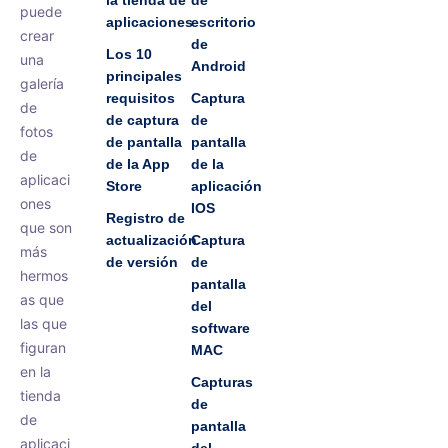
la tienda de
de
puede
aplicaciones
escritorio
crear
de
Los 10
una
Android
principales
galería
requisitos
Captura
de
de captura
de
fotos
de pantalla
pantalla
de
de la App
de la
aplicaci
Store
aplicación
ones
IOS
Registro de
que son
actualización
Captura
más
de versión
de
hermos
pantalla
as que
del
las que
software
figuran
MAC
en la
Capturas
tienda
de
de
pantalla
aplicaci