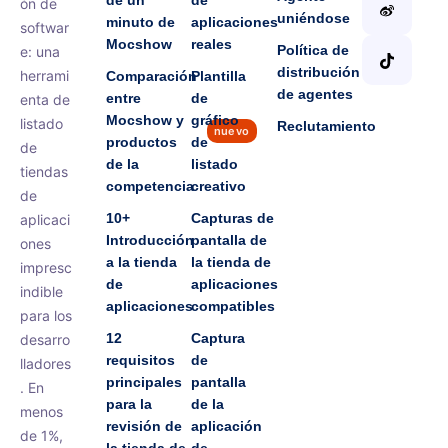
de un
de
ón de
uniéndose
minuto de
aplicaciones
softwar
Mocshow
reales
Política de
e: una
distribución
herrami
Comparación
Plantilla
de agentes
entre
de
enta de
Mocshow y
gráfico
listado
Reclutamiento
nuevo
productos
de
de
de la
listado
tiendas
competencia
creativo
de
10+
Capturas de
aplicaci
Introducción
pantalla de
ones
a la tienda
la tienda de
impresc
de
aplicaciones
indible
aplicaciones
compatibles
para los
12
Captura
desarro
requisitos
de
lladores
principales
pantalla
. En
para la
de la
menos
revisión de
aplicación
de 1%,