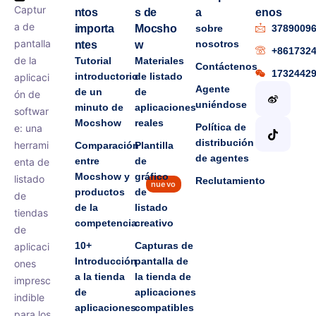
Captur
ntos
s de
a
enos
a de
importa
Mocsho
sobre
3789009
pantalla
nosotros
ntes
w
+861732
de la
Tutorial
Materiales
Contáctenos
1732442
introductorio
de listado
aplicaci
Agente
de un
de
ón de
uniéndose
minuto de
aplicaciones
softwar
Mocshow
reales
Política de
e: una
distribución
herrami
Comparación
Plantilla
de agentes
entre
de
enta de
Mocshow y
gráfico
listado
Reclutamiento
nuevo
productos
de
de
de la
listado
tiendas
competencia
creativo
de
10+
Capturas de
aplicaci
Introducción
pantalla de
ones
a la tienda
la tienda de
impresc
de
aplicaciones
indible
aplicaciones
compatibles
para los