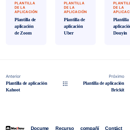
PLANTILLA
PLANTILLA
PLANTIL
DE LA
DE LA
DE LA
APLICACIÓN
APLICACIÓN
APLICAC
Plantilla de
Plantilla de
Plantilla
aplicación
aplicación
aplicaci
de Zoom
Uber
Douyin
Anterior
Próximo
Plantilla de aplicación
Plantilla de aplicación
Kahoot
Brickit
Docume
Recurso
compañí
Contáct