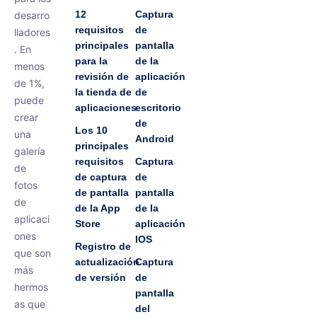
12
Captura
desarro
requisitos
de
lladores
principales
pantalla
. En
para la
de la
menos
revisión de
aplicación
de 1%,
la tienda de
de
puede
aplicaciones
escritorio
crear
de
Los 10
una
Android
principales
galería
requisitos
Captura
de
de captura
de
fotos
de pantalla
pantalla
de
de la App
de la
aplicaci
Store
aplicación
ones
IOS
Registro de
que son
actualización
Captura
más
de versión
de
hermos
pantalla
as que
del